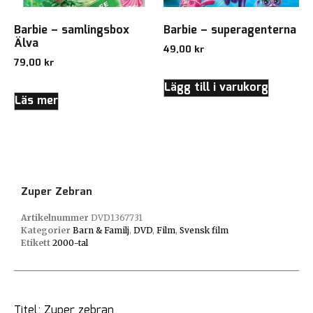
Barbie – samlingsbox
Barbie – superagenterna
Älva
49,00
kr
79,00
kr
Lägg till i varukorg
Läs mer
Zuper Zebran
Artikelnummer
DVD1367731
Kategorier
Barn & Familj
,
DVD
,
Film
,
Svensk film
Etikett
2000-tal
Titel: Zuper zebran