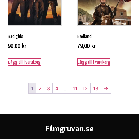
Bad girls
Badland
99,00
kr
79,00
kr
Lägg till i varukorg
Lägg till i varukorg
1
2
3
4
…
11
12
13
→
Filmgruvan.se