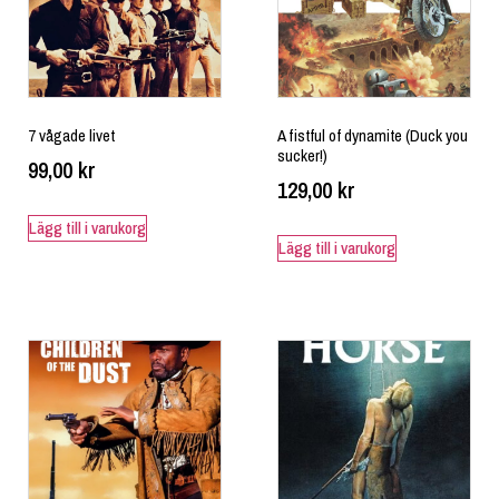
7 vågade livet
A fistful of dynamite (Duck you
sucker!)
99,00
kr
129,00
kr
Lägg till i varukorg
Lägg till i varukorg