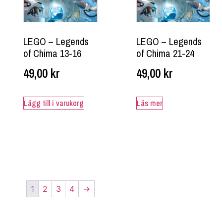
LEGO – Legends
LEGO – Legends
of Chima 13-16
of Chima 21-24
49,00
kr
49,00
kr
Lägg till i varukorg
Läs mer
1
2
3
4
→