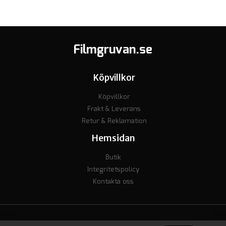
Filmgruvan.se
Köpvillkor
Köpvillkor
Frakt & Leverans
Retur & Reklamation
Hemsidan
Butik
Integritetspolicy
Kontakta oss
© Copyright 2023 - Org nr. 7106238277 - Godkänd för F-skatt