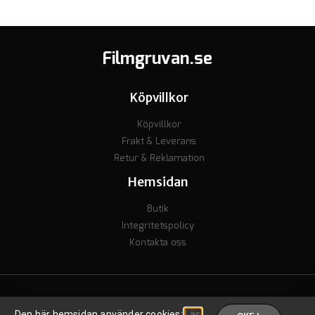
Filmgruvan.se
Köpvillkor
Köpvillkor
Frakt & Leverans
Retur & Reklamation
Hemsidan
Butik
Integritetspolicy
Kontakta oss
© Copyright 2023 - Org nr. 7106238277 - Godkänd för F-skatt
Den här hemsidan använder cookies:
Läs