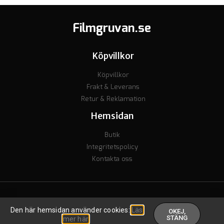
Filmgruvan.se
Köpvillkor
Köpvillkor
Frakt & Leverans
Retur & Reklamation
Hemsidan
Butik
Integritetspolicy
Kontakta oss
© Copyright 2023 - Org nr. 7106238277 - Godkänd för F-skatt
Den här hemsidan använder cookies:
Läs
OKEJ,
Skapad av inkomstguiden
.
STÄNG
mer här