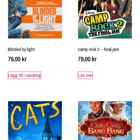
Blinded by light
camp rock 2 – final jam
79,00
kr
79,00
kr
Lägg till i varukorg
Läs mer