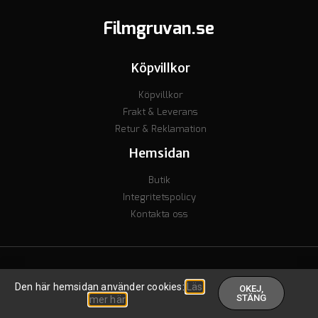
Filmgruvan.se
Köpvillkor
Köpvillkor
Frakt & Leverans
Retur & Reklamation
Hemsidan
Butik
Integritetspolicy
Kontakta oss
© Copyright 2023 - Org nr. 7106238277 - Godkänd för F-skatt
Den här hemsidan använder cookies:
Läs
OKEJ,
Skapad av inkomstguiden
.
STÄNG
mer här