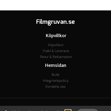
Filmgruvan.se
Köpvillkor
Köpvillkor
Frakt & Leverans
Retur & Reklamation
Hemsidan
Butik
Integritetspolicy
Kontakta oss
© Copyright 2023 - Org nr. 7106238277 - Godkänd för F-skatt