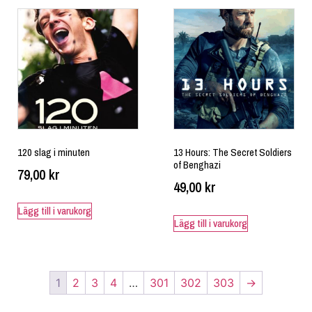
120 slag i minuten
13 Hours: The Secret Soldiers
of Benghazi
79,00
kr
49,00
kr
Lägg till i varukorg
Lägg till i varukorg
1
2
3
4
…
301
302
303
→