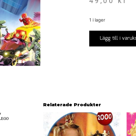
49,00
kr
1 i lager
Lägg till i varuk
Relaterade Produkter
&
LEGO