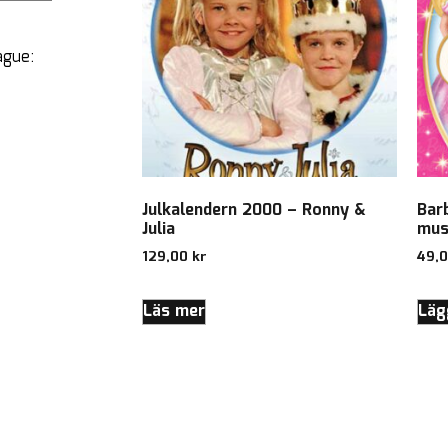
ague:
Julkalendern 2000 – Ronny &
Barb
Julia
mus
129,00
kr
49,
Läs mer
Lägg