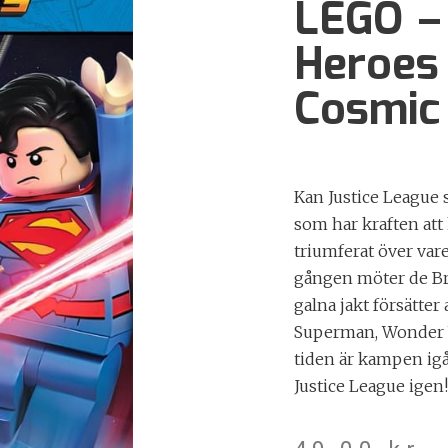
LEGO –
Heroes 
Cosmic
Kan Justice League 
som har kraften att 
triumferat över va
gången möter de Bra
galna jakt försätter a
Superman, Wonder W
tiden är kampen igå
Justice League igen!