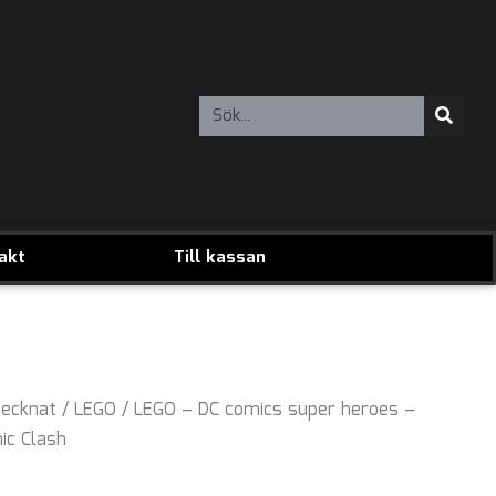
akt
Till kassan
ecknat
/
LEGO
/ LEGO – DC comics super heroes –
ic Clash