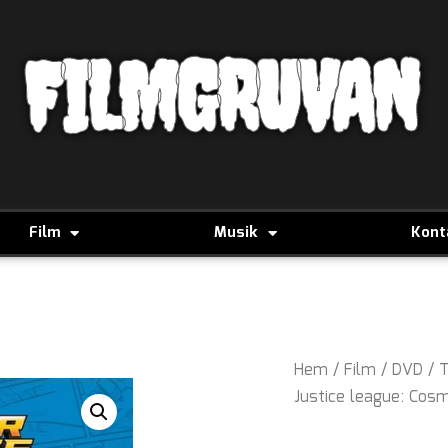
FILMGRUVAN
Film
Musik
Kont
Hem
/
Film
/
DVD
/
T
Justice league: Cosm