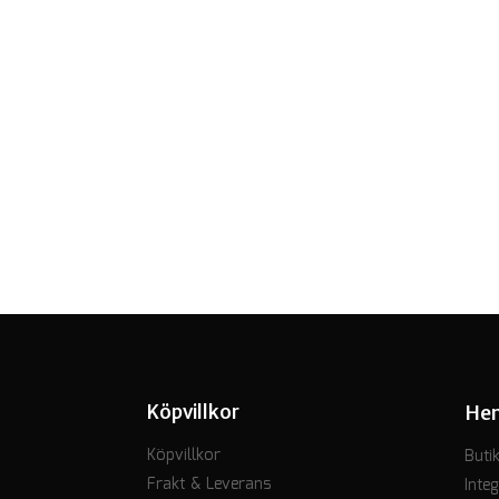
Köpvillkor
He
Köpvillkor
Buti
Frakt & Leverans
Integ