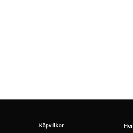
Köpvillkor
He