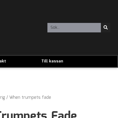
akt
Till kassan
rig
/ When trumpets fade
rumpets Fade