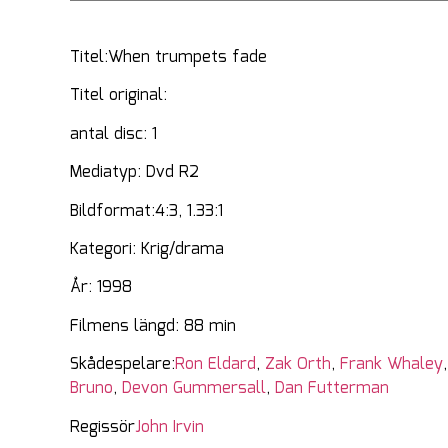
Titel:When trumpets fade
Titel original:
antal disc: 1
Mediatyp: Dvd R2
Bildformat:4:3, 1.33:1
Kategori: Krig/drama
År: 1998
Filmens längd: 88 min
Skådespelare:
Ron Eldard
,
Zak Orth
,
Frank Whaley
Bruno
,
Devon Gummersall
,
Dan Futterman
Regissör
John Irvin