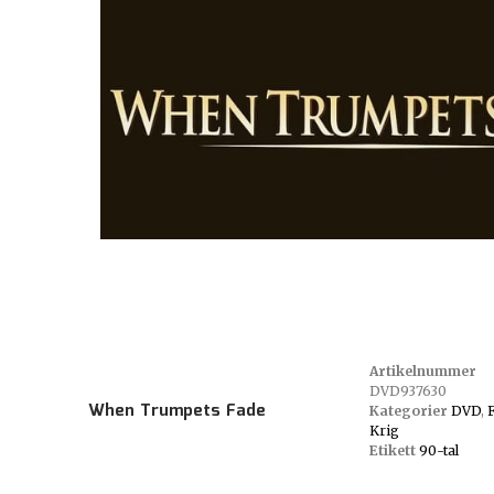
Artikelnummer
DVD937630
When Trumpets Fade
Kategorier
DVD
,
Krig
Etikett
90-tal