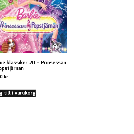
bie klassiker 20 – Prinsessan
opstjärnan
00
kr
 till i varukorg