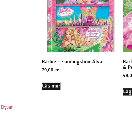
Barbie – samlingsbox Älva
Bar
& P
79,00
kr
49,
Läs mer
Lägg
,
Dylan