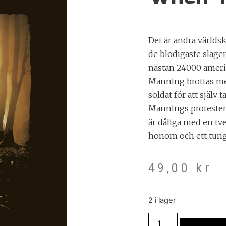
Det är andra världs
de blodigaste slagen
nästan 24000 amerik
Manning brottas me
soldat för att själv 
Mannings protester
är dåliga med en tve
honom och ett tungt
49,00
kr
2 i lager