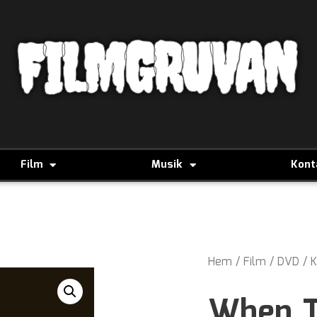
FILMGRUVAN
Film
Musik
Kont
Hem
/
Film
/
DVD
/
K
When T