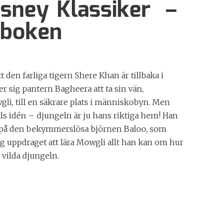
isney Klassiker –
lboken
t den farliga tigern Shere Khan är tillbaka i
 sig pantern Bagheera att ta sin vän,
i, till en säkrare plats i människobyn. Men
lls idén – djungeln är ju hans riktiga hem! Han
 på den bekymmerslösa björnen Baloo, som
ig uppdraget att lära Mowgli allt han kan om hur
 vilda djungeln.