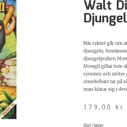
Walt D
Djunge
När ryktet går om at
djungeln, bestämmer
djungelpojken Mowgl
Mowgli gillar inte a
rymmer och stöter
omedelbart tar på s
man klarar sig i den
179,00
kr
Slut i lager