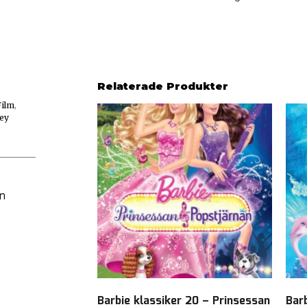
Relaterade Produkter
Film
,
ey
en
Barbie klassiker 20 – Prinsessan
Barb