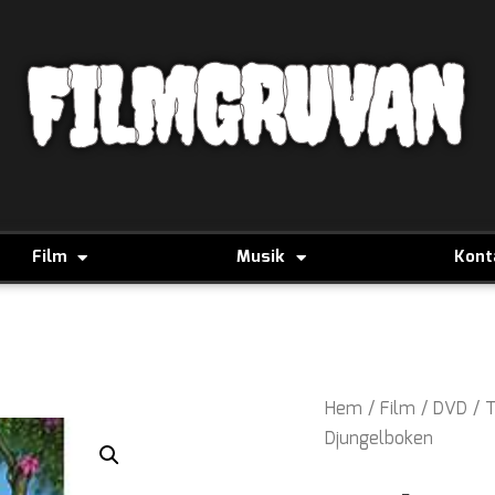
FILMGRUVAN
Film
Musik
Kont
Hem
/
Film
/
DVD
/
T
Djungelboken