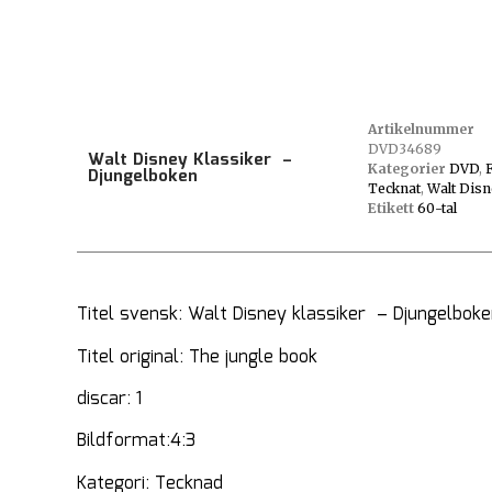
Artikelnummer
DVD34689
Walt Disney Klassiker –
Kategorier
DVD
,
Djungelboken
Tecknat
,
Walt Disn
Etikett
60-tal
Titel svensk: Walt Disney klassiker – Djungelbok
Titel original: The jungle book
discar: 1
Bildformat:4:3
Kategori: Tecknad