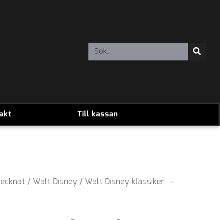
akt
Till kassan
ecknat
/
Walt Disney
/ Walt Disney klassiker –