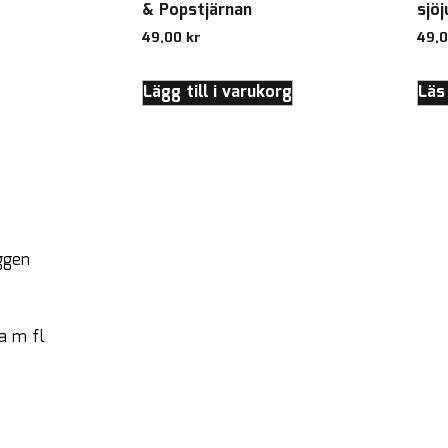
& Popstjärnan
sjö
49,00
kr
49,
Lägg till i varukorg
Läs
ggen
a m fl