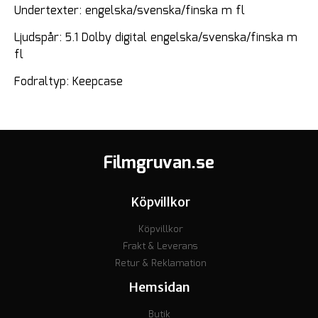
Undertexter: engelska/svenska/finska m fl
Ljudspår: 5.1 Dolby digital engelska/svenska/finska m
fl
Fodraltyp: Keepcase
Filmgruvan.se
Köpvillkor
Köpvillkor
Frakt & Leverans
Retur & Reklamation
Hemsidan
Butik