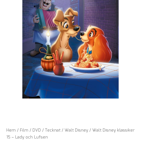
Hem
/
Film
/
DVD
/
Tecknat
/
Walt Disney
/ Walt Disney klassiker
15 – Lady och Lufsen