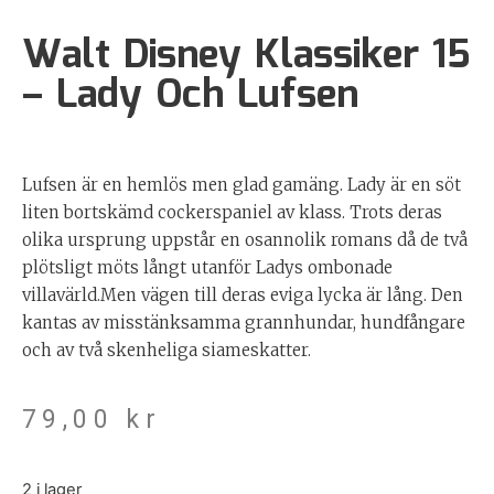
Walt Disney Klassiker 15
– Lady Och Lufsen
Lufsen är en hemlös men glad gamäng. Lady är en söt
liten bortskämd cockerspaniel av klass. Trots deras
olika ursprung uppstår en osannolik romans då de två
plötsligt möts långt utanför Ladys ombonade
villavärld.Men vägen till deras eviga lycka är lång. Den
kantas av misstänksamma grannhundar, hundfångare
och av två skenheliga siameskatter.
79,00
kr
2 i lager