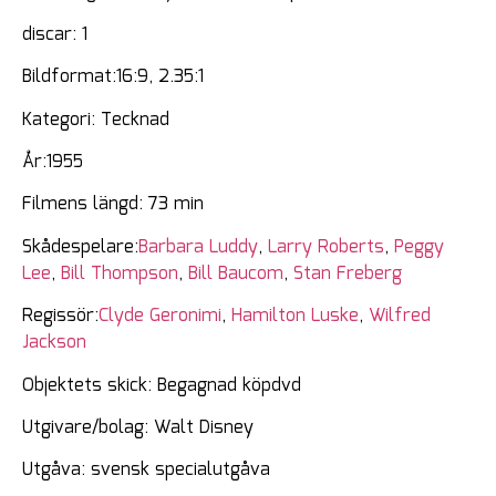
discar: 1
Bildformat:16:9, 2.35:1
Kategori: Tecknad
År:1955
Filmens längd: 73 min
Skådespelare:
Barbara Luddy
,
Larry Roberts
,
Peggy
Lee
,
Bill Thompson
,
Bill Baucom
,
Stan Freberg
Regissör:
Clyde Geronimi
,
Hamilton Luske
,
Wilfred
Jackson
Objektets skick: Begagnad köpdvd
Utgivare/bolag: Walt Disney
Utgåva: svensk specialutgåva