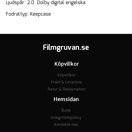
Ljudspår: 2.0 Dolby digital engelska
Fodraltyp: Keepcase
Filmgruvan.se
Köpvillkor
Köpvillkor
Frakt & Leverans
Retur & Reklamation
Hemsidan
Butik
Integritetspolicy
Kontakta oss