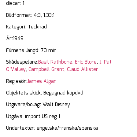
discar: 1
Bildformat: 4:3, 1.33:1
Kategori: Tecknad
År:1949
Filmens längd: 70 min
Skådespelare:
Basil Rathbone
,
Eric Blore
,
J. Pat
O’Malley
,
Campbell Grant
,
Claud Allister
Regissör:
James Algar
Objektets skick: Begagnad köpdvd
Utgivare/bolag: Walt Disney
Utgåva: import US reg 1
Undertexter: engelska/franska/spanska