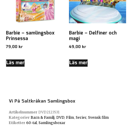
Barbie – samlingsbox
Barbie – Delfiner och
Prinsessa
magi
79,00
kr
49,00
kr
Läs mer
Läs mer
Vi På Saltkråkan Samlingsbox
Artikelnummer
DVD2123531
Kategorier
Barn & Familj
,
DVD
,
Film
,
Serier
,
Svensk film
Etiketter
60-tal
,
Samlingsboxar