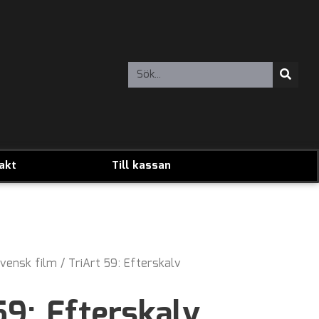
akt
Till kassan
vensk film
/ TriArt 59: Efterskalv
59: Efterskalv