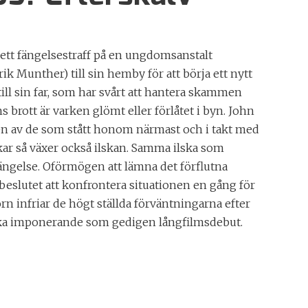
t ett fängelsestraff på en ungdomsanstalt
ik Munther) till sin hemby för att börja ett nytt
 till sin far, som har svårt att hantera skammen
ns brott är varken glömt eller förlåtet i byn. John
en av de som stått honom närmast och i takt med
ar så växer också ilskan. Samma ilska som
ngelse. Oförmögen att lämna det förflutna
beslutet att konfrontera situationen en gång för
rn infriar de högt ställda förväntningarna efter
ka imponerande som gedigen långfilmsdebut.