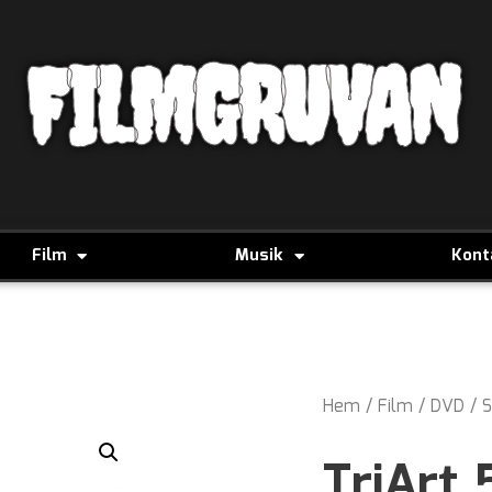
FILMGRUVAN
Film
Musik
Kont
Hem
/
Film
/
DVD
/
S
TriArt 