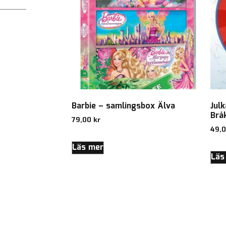
Barbie – samlingsbox Älva
Jul
Brå
79,00
kr
49,
Läs mer
Läs