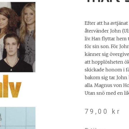
Efter att ha avtjäna
återvänder John (Ulr
liv. Han flyttar hem
för sin son. För Joh
känner sig övergiv
att hopplösheten ök
skickade honom i fä
bakom sig tar John 
alla. Magnus von Ho
Utan snö med en li
79,00
kr