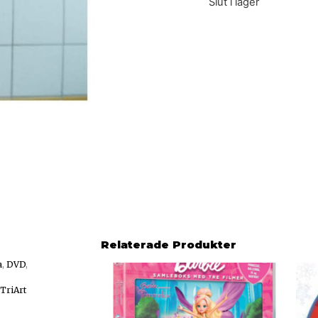
Slut i lager
Relaterade Produkter
a
,
DVD
,
TriArt