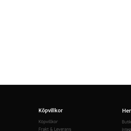
Köpvillkor
He
Köpvillkor
Buti
Frakt & Leverans
Integ