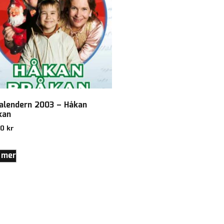
kalendern 2003 – Håkan
kan
00
kr
 mer