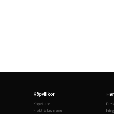
Köpvillkor
He
Köpvillkor
Buti
Frakt & Leverans
Integ