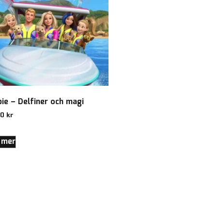
bie – Delfiner och magi
00
kr
 mer