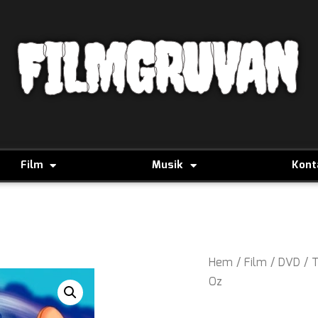
FILMGRUVAN
Film
Musik
Kont
Hem
/
Film
/
DVD
/
T
Oz