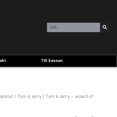
akt
Till kassan
ecknat
/
Tom & Jerry
/ Tom & Jerry – wizard of