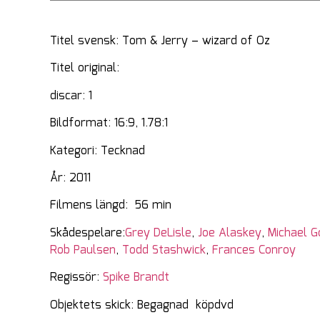
Titel svensk: Tom & Jerry – wizard of Oz
Titel original:
discar: 1
Bildformat: 16:9, 1.78:1
Kategori: Tecknad
År: 2011
Filmens längd: 56 min
Skådespelare:
Grey DeLisle
,
Joe Alaskey
,
Michael 
Rob Paulsen
,
Todd Stashwick
,
Frances Conroy
Regissör:
Spike Brandt
Objektets skick: Begagnad köpdvd