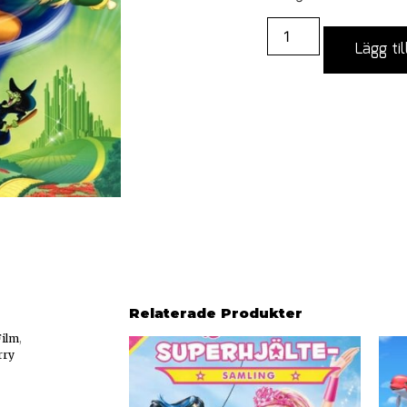
Lägg til
Relaterade Produkter
Film
,
rry