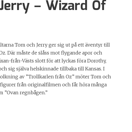
Jerry – Wizard Of
tarna Tom och Jerry ger sig ut på ett äventyr till
Oz. Där måste de slåss mot flygande apor och
n-från-Västs slott för att lyckas föra Dorothy,
 sig själva helskinnade tillbaka till Kansas. I
olkning av ”Trollkarlen från Oz” möter Tom och
a figurer från originalfilmen och får höra många
om ”Ovan regnbågen.”