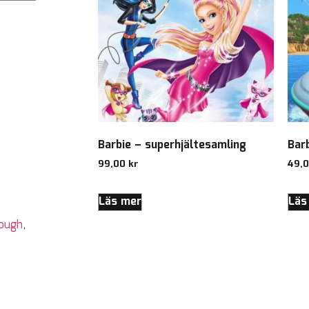
Barbie – superhjältesamling
Bar
99,00
kr
49,
Läs mer
Läs
Gough
,