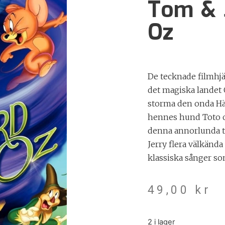
Tom & 
Oz
De tecknade filmhjäl
det magiska landet 
storma den onda Häxa
hennes hund Toto och
denna annorlunda t
Jerry flera välkänd
klassiska sånger s
49,00
kr
2 i lager