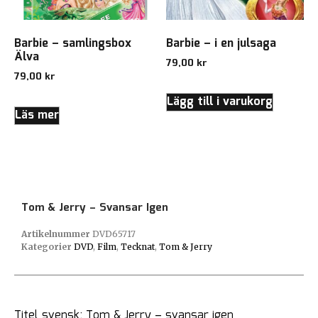
Barbie – samlingsbox
Barbie – i en julsaga
Älva
79,00
kr
79,00
kr
Lägg till i varukorg
Läs mer
Tom & Jerry – Svansar Igen
Artikelnummer
DVD65717
Kategorier
DVD
,
Film
,
Tecknat
,
Tom & Jerry
Titel svensk: Tom & Jerry – svansar igen