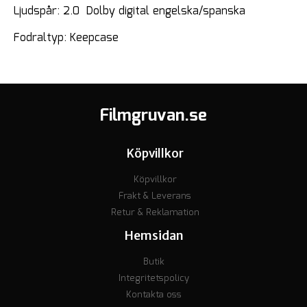
Ljudspår: 2.0 Dolby digital engelska/spanska
Fodraltyp: Keepcase
Filmgruvan.se
Köpvillkor
Köpvillkor
Frakt & Leverans
Retur & Reklamation
Hemsidan
Butik
Integritetspolicy
Kontakta oss