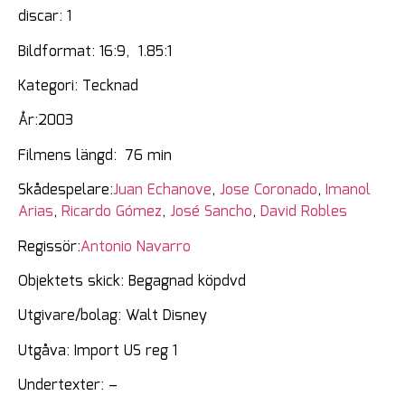
discar: 1
Bildformat: 16:9, 1.85:1
Kategori: Tecknad
År:2003
Filmens längd: 76 min
Skådespelare:
Juan Echanove
,
Jose Coronado
,
Imanol
Arias
,
Ricardo Gómez
,
José Sancho
,
David Robles
Regissör:
Antonio Navarro
Objektets skick: Begagnad köpdvd
Utgivare/bolag: Walt Disney
Utgåva: Import US reg 1
Undertexter: –