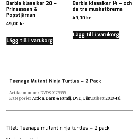
Barbie klassiker 20 –
Barbie klassiker 14 – och
Prinsessan &
de tre musketörerna
Popstjärnan
49,00
kr
49,00
kr
Lägg till i varukorg
Lägg till i varukorg
Teenage Mutant Ninja Turtles – 2 Pack
Artikelnummer
DVD90179555
Kategorier
Action
,
Barn & Familj
,
DVD
,
Film
Etikett
2010-tal
Titel: Teenage mutant ninja turtles – 2 pack