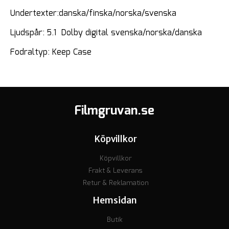
Undertexter:danska/finska/norska/svenska
Ljudspår: 5.1 Dolby digital svenska/norska/danska
Fodraltyp: Keep Case
Filmgruvan.se
Köpvillkor
Köpvillkor
Frakt & Leverans
Retur & Reklamation
Hemsidan
Butik