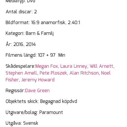
Mediatyp: Dvd
Antal discar: 2
Bildformat: 16:9 anamorfisk, 2.40:1
Kategori: Barn & Familj
År: 2016, 2014
Filmens längd: 107 + 97 Min
Skådespelare:
Megan Fox
,
Laura Linney
,
Will Arnett
,
Stephen Amell
,
Pete Ploszek,
Alan Ritchson
,
Noel
Fisher
,
Jeremy Howard
Regissör:
Dave Green
Objektets skick: Begagnad köpdvd
Utgivare/bolag: Paramount
Utgåva: Svensk