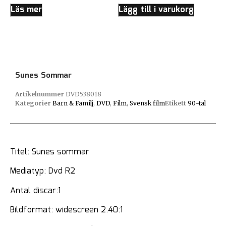
Läs mer
Lägg till i varukorg
Sunes Sommar
Artikelnummer
DVD538018
Kategorier
Barn & Familj
,
DVD
,
Film
,
Svensk film
Etikett
90-tal
Titel: Sunes sommar
Mediatyp: Dvd R2
Antal discar:1
Bildformat: widescreen 2.40:1