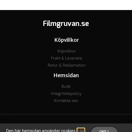
Filmgruvan.se
Köpvillkor
Köpvillkor
Frakt & Leverans
Retur & Reklamation
Hemsidan
Butik
Integritetspolicy
Kontakta oss
© Copyright 2023 - Org nr. 7106238277 - Godkänd för F-skatt
Den här hemsidan använder cookies:
Läs
OKEJ,