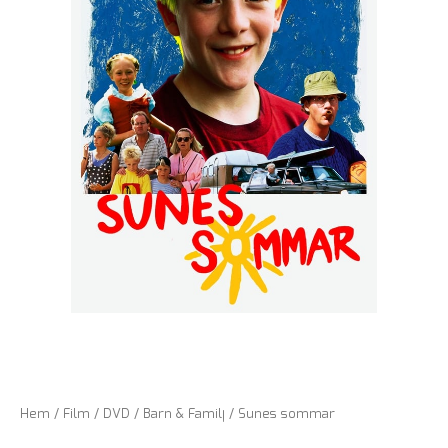
Hem
/
Film
/
DVD
/
Barn & Familj
/ Sunes sommar