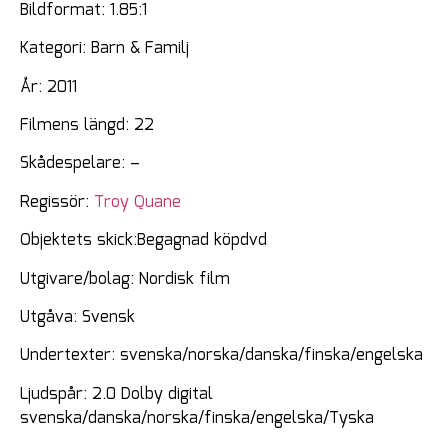
Bildformat: 1.85:1
Kategori: Barn & Familj
År: 2011
Filmens längd: 22
Skådespelare: –
Regissör:
Troy Quane
Objektets skick:Begagnad köpdvd
Utgivare/bolag: Nordisk film
Utgåva: Svensk
Undertexter: svenska/norska/danska/finska/engelska
Ljudspår: 2.0 Dolby digital
svenska/danska/norska/finska/engelska/Tyska