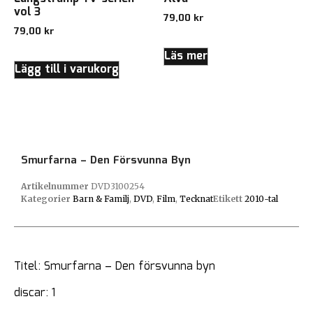
vol 3
79,00
kr
79,00
kr
Läs mer
Lägg till i varukorg
Smurfarna – Den Försvunna Byn
Artikelnummer
DVD3100254
Kategorier
Barn & Familj
,
DVD
,
Film
,
Tecknat
Etikett
2010-tal
Titel: Smurfarna – Den försvunna byn
discar: 1