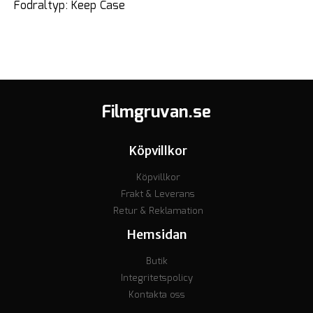
Fodraltyp: Keep Case
Filmgruvan.se
Köpvillkor
Köpvillkor
Frakt & Leverans
Retur & Reklamation
Hemsidan
Butik
Integritetspolicy
Kontakta oss