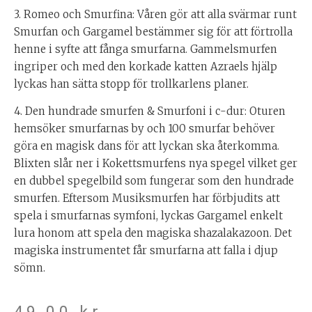
3. Romeo och Smurfina: Våren gör att alla svärmar runt
Smurfan och Gargamel bestämmer sig för att förtrolla
henne i syfte att fånga smurfarna. Gammelsmurfen
ingriper och med den korkade katten Azraels hjälp
lyckas han sätta stopp för trollkarlens planer.
4. Den hundrade smurfen & Smurfoni i c-dur: Oturen
hemsöker smurfarnas by och 100 smurfar behöver
göra en magisk dans för att lyckan ska återkomma.
Blixten slår ner i Kokettsmurfens nya spegel vilket ger
en dubbel spegelbild som fungerar som den hundrade
smurfen. Eftersom Musiksmurfen har förbjudits att
spela i smurfarnas symfoni, lyckas Gargamel enkelt
lura honom att spela den magiska shazalakazoon. Det
magiska instrumentet får smurfarna att falla i djup
sömn.