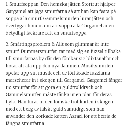
1. Smurfsoppan: Den hemska jätten Stortrut hjälper
Gargamel att jaga smurfarna så att han kan festa på
soppa a la smurf. Gammelsmurfen lurar jätten och
övertygar honom om att soppa a la Gargamel är en
betydligt läckrare rätt än smurfsoppa
2. Småttingsproblem & Allt som glimmar är inte
smurf: Dummersmurfen tar med sig en fuzzel tillbaka
till smurfarnas by där den förökar sig blixtsnabbt och
hotar att äta upp den nya dammen. Musiksmurfen
spelar upp sin musik och de förhäxade fuzzlarna
marscherar in i skogen till Gargamel. Gargamel fångar
tio smurfar för att göra en guldtrolldryck och
Gammelsmurfen måste tänka ut en plan för deras
flykt. Han lurar in den lömske trollkarlen i skogen
med ett berg av falskt guld samtidigt som han
använder den korkade katten Azrael för att befria de
fångna smurfarna