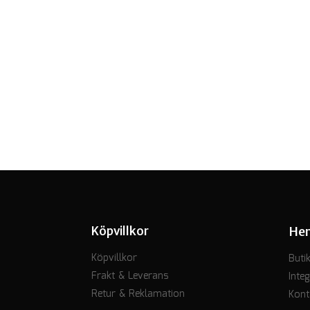
Köpvillkor
He
Köpvillkor
Buti
Frakt & Leverans
Integ
Retur & Reklamation
Kont