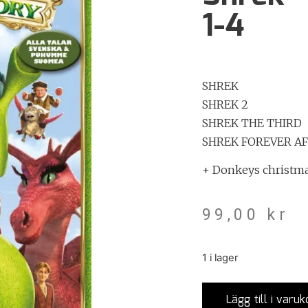
1-4
SHREK
SHREK 2
SHREK THE THIRD
SHREK FOREVER A
+ Donkeys christm
99,00
kr
1 i lager
Lägg till i varuk