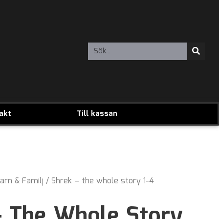
akt
Till kassan
arn & Familj
/ Shrek – the whole story 1-4
– The Whole Story