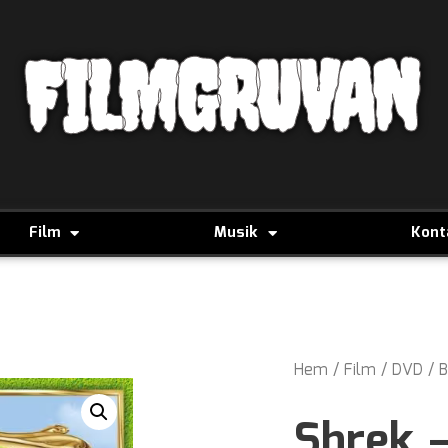
FILMGRUVAN
Film
Musik
Kont
Hem
/
Film
/
DVD
/
B
Shrek 