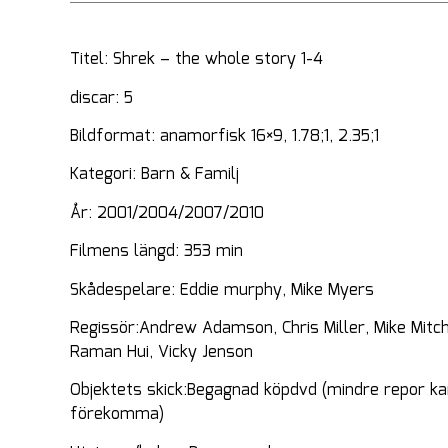
Titel: Shrek – the whole story 1-4
discar: 5
Bildformat: anamorfisk 16×9, 1.78;1, 2.35;1
Kategori: Barn & Familj
År: 2001/2004/2007/2010
Filmens längd: 353 min
Skådespelare: Eddie murphy, Mike Myers
Regissör:
Andrew Adamson,
Chris Miller,
Mike Mitch
Raman Hui,
Vicky Jenson
Objektets skick:Begagnad köpdvd (mindre repor k
förekomma)