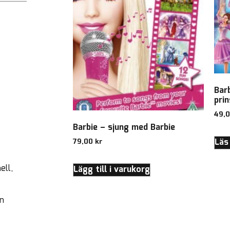
Bar
pri
49,
Barbie – sjung med Barbie
Läs
79,00
kr
ell,
Lägg till i varukorg
an