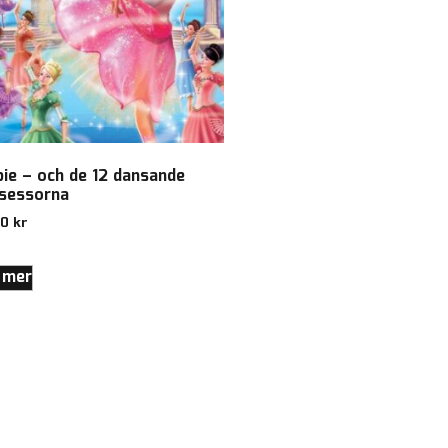
bie – och de 12 dansande
nsessorna
00
kr
 mer