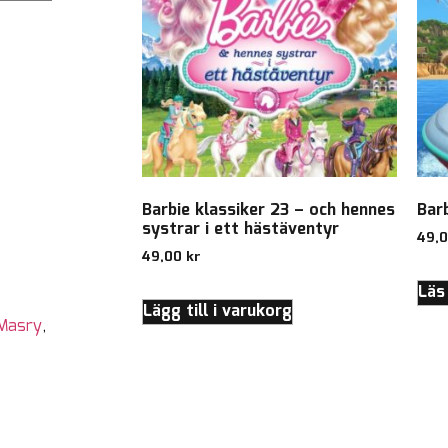
Barbie klassiker 23 – och hennes
Bar
systrar i ett hästäventyr
49,
49,00
kr
Läs
Lägg till i varukorg
-Masry
,