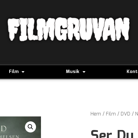
FILMGRUVAN
Film
Musik
Kont
Hem
/
Film
/
DVD
/
N
Ser Du