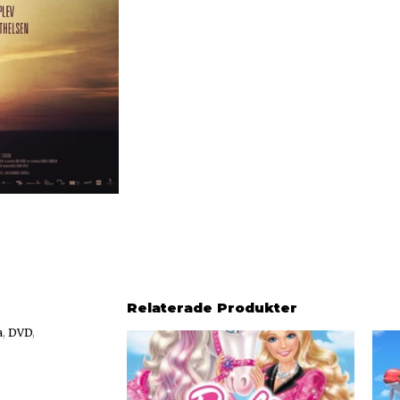
Relaterade Produkter
a
,
DVD
,