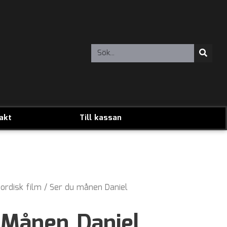
akt
Till kassan
ordisk film
/ Ser du månen Daniel
 Månen Daniel