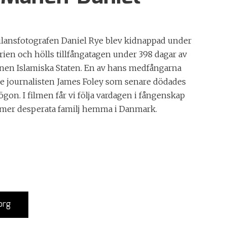
ilansfotografen Daniel Rye blev kidnappad under
rien och hölls tillfångatagen under 398 dagar av
onen Islamiska Staten. En av hans medfångarna
e journalisten James Foley som senare dödades
ögon. I filmen får vi följa vardagen i fångenskap
ltmer desperata familj hemma i Danmark.
org