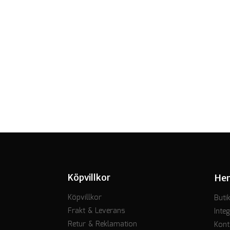
Köpvillkor
He
Köpvillkor
Buti
Frakt & Leverans
Integ
Retur & Reklamation
Kont