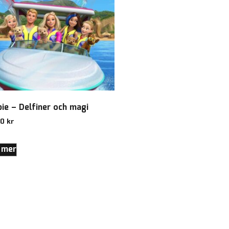
bie – Delfiner och magi
00
kr
 mer