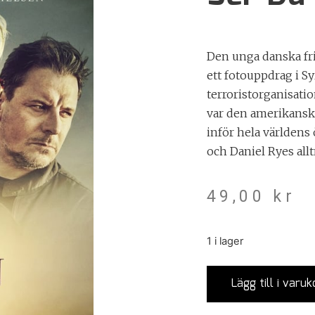
Den unga danska fr
ett fotouppdrag i Sy
terroristorganisati
var den amerikansk
inför hela världens 
och Daniel Ryes al
49,00
kr
1 i lager
Lägg till i varuk