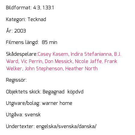
Bildformat: 4:3, 1.33:1
Kategori: Tecknad
År: 2003
Filmens längd: 85 min
Skådespelare:
Casey Kasem
,
Indira Stefanianna
,
B.J.
Ward
,
Vic Perrin
,
Don Messick
,
Nicole Jaffe
, Frank
Welker
,
John Stephenson
,
Heather North
Regissör:
Objektets skick: Begagnad köpdvd
Utgivare/bolag: warner home
Utgåva: svensk
Undertexter: engelska/svenska/danska/