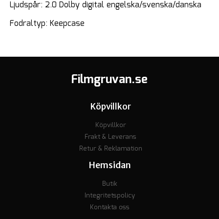
Ljudspår: 2.0 Dolby digital engelska/svenska/danska
Fodraltyp: Keepcase
Filmgruvan.se
Köpvillkor
Köpvillkor
Frakt & Leverans
Retur & Reklamation
Hemsidan
Butik
Integritetspolicy
Kontakta oss