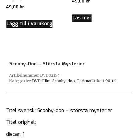
49,00
kr
49,00
kr
Läs mer
Lägg till i varukorg
Scooby-Doo – Största Mysterier
Artikelnummer
DVD02154
Kategorier
DVD
,
Film
,
Scooby-doo
,
Tecknat
Etikett
90-tal
Titel svensk: Scooby-doo – största mysterier
Titel original:
discar: 1