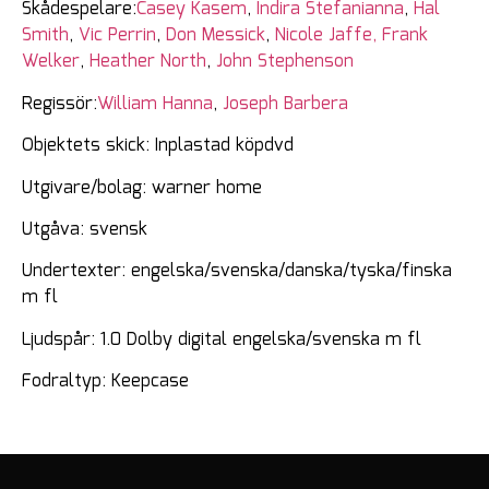
Skådespelare:
Casey Kasem
,
Indira Stefanianna
,
Hal
Smith
,
Vic Perrin
,
Don Messick
,
Nicole Jaffe,
Frank
Welker
,
Heather North
,
John Stephenson
Regissör:
William Hanna
,
Joseph Barbera
Objektets skick: Inplastad köpdvd
Utgivare/bolag: warner home
Utgåva: svensk
Undertexter: engelska/svenska/danska/tyska/finska
m fl
Ljudspår: 1.0 Dolby digital engelska/svenska m fl
Fodraltyp: Keepcase