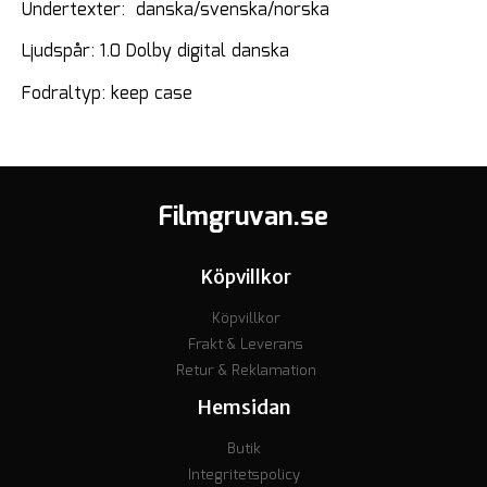
Undertexter: danska/svenska/norska
Ljudspår: 1.0 Dolby digital danska
Fodraltyp: keep case
Filmgruvan.se
Köpvillkor
Köpvillkor
Frakt & Leverans
Retur & Reklamation
Hemsidan
Butik
Integritetspolicy