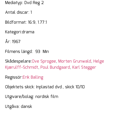
Mediatyp: Dvd Reg 2
Antal discar: 1
Bildformat: 16:9, 1.77:1
Kategori:drama
År: 1967
Filmens längd: 93 Min
Skådespelare:
Ove Sprogøe
,
Morten Grunwald
,
Helge
Kjærulff-Schmidt
,
Poul Bundgaard
,
Karl Stegger
Regissör:
Erik Balling
Objektets skick: Inplastad dvd., skick 10/10
Utgivare/bolag: nordisk film
Utgåva: dansk