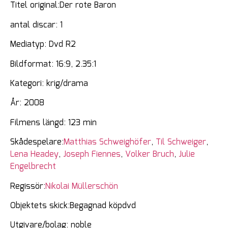
Titel original:Der rote Baron
antal discar: 1
Mediatyp: Dvd R2
Bildformat: 16:9, 2.35:1
Kategori: krig/drama
År: 2008
Filmens längd: 123 min
Skådespelare:
Matthias Schweighöfer
,
Til Schweiger
,
Lena Headey
,
Joseph Fiennes
,
Volker Bruch
,
Julie
Engelbrecht
Regissör:
Nikolai Müllerschön
Objektets skick:Begagnad köpdvd
Utgivare/bolag: noble