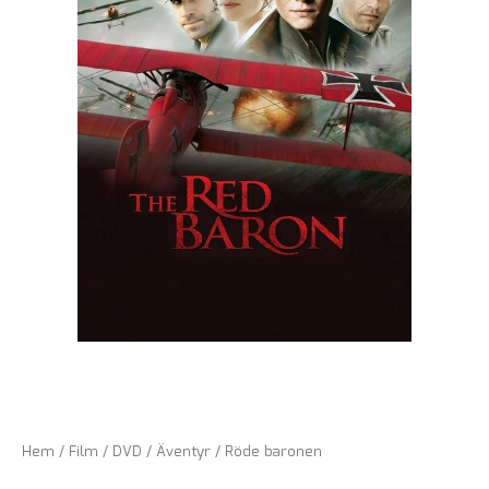
Hem
/
Film
/
DVD
/
Äventyr
/ Röde baronen