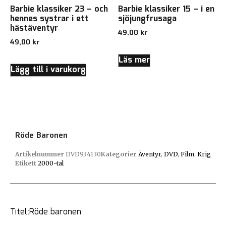
Barbie klassiker 23 – och
Barbie klassiker 15 – i en
hennes systrar i ett
sjöjungfrusaga
hästäventyr
49,00
kr
49,00
kr
Läs mer
Lägg till i varukorg
Röde Baronen
Artikelnummer
DVD934130
Kategorier
Äventyr
,
DVD
,
Film
,
Krig
Etikett
2000-tal
Titel:Röde baronen