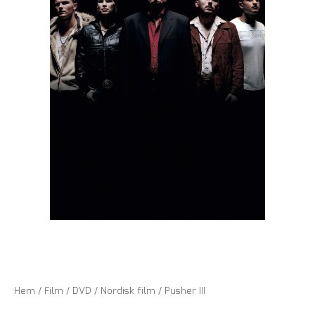
Hem
/
Film
/
DVD
/
Nordisk film
/ Pusher III