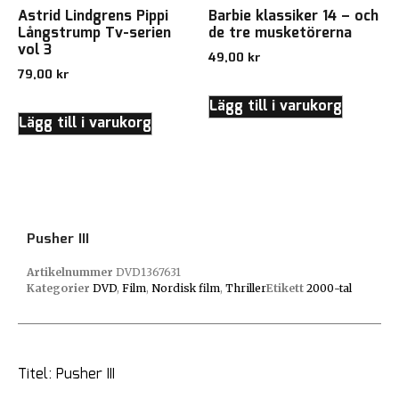
Astrid Lindgrens Pippi
Barbie klassiker 14 – och
Långstrump Tv-serien
de tre musketörerna
vol 3
49,00
kr
79,00
kr
Lägg till i varukorg
Lägg till i varukorg
Pusher III
Artikelnummer
DVD1367631
Kategorier
DVD
,
Film
,
Nordisk film
,
Thriller
Etikett
2000-tal
Titel: Pusher III