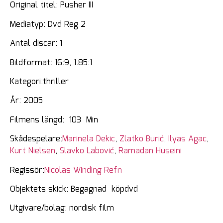
Original titel: Pusher III
Mediatyp: Dvd Reg 2
Antal discar: 1
Bildformat: 16:9, 1.85:1
Kategori:thriller
År: 2005
Filmens längd: 103 Min
Skådespelare:
Marinela Dekic
,
Zlatko Burić
,
Ilyas Agac
,
Kurt Nielsen
,
Slavko Labović
,
Ramadan Huseini
Regissör:
Nicolas Winding Refn
Objektets skick: Begagnad köpdvd
Utgivare/bolag: nordisk film