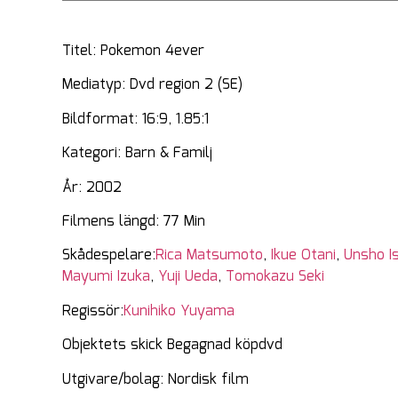
Titel: Pokemon 4ever
Mediatyp: Dvd region 2 (SE)
Bildformat: 16:9, 1.85:1
Kategori: Barn & Familj
År: 2002
Filmens längd: 77 Min
Skådespelare:
Rica Matsumoto
,
Ikue Otani
,
Unsho I
Mayumi Izuka
,
Yuji Ueda
,
Tomokazu Seki
Regissör:
Kunihiko Yuyama
Objektets skick Begagnad köpdvd
Utgivare/bolag: Nordisk film