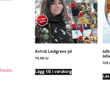
Astrid Lindgrens jul
Jul
Juli
79,00
kr
129
shizuka
,
Lägg till i varukorg
Läs