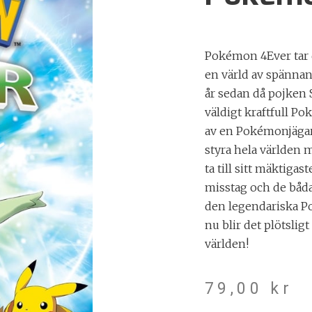
Pokémon 4Ever tar d
en värld av spännan
år sedan då pojken 
väldigt kraftfull P
av en Pokémonjägare
styra hela världen
ta till sitt mäktigas
misstag och de båda
den legendariska Po
nu blir det plötslig
världen!
79,00
kr