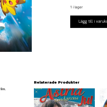
1 i lager
Lägg till i varuk
Relaterade Produkter
Film
,