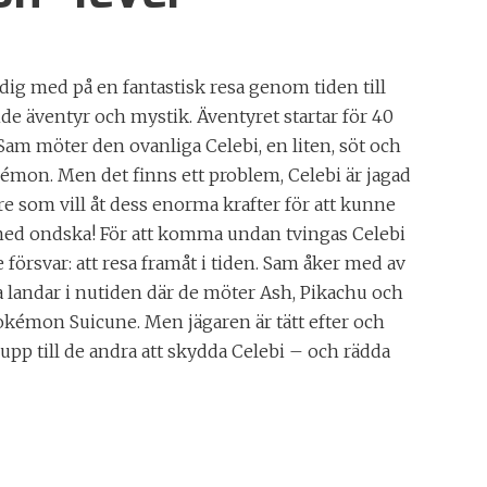
ig med på en fantastisk resa genom tiden till
de äventyr och mystik. Äventyret startar för 40
Sam möter den ovanliga Celebi, en liten, söt och
okémon. Men det finns ett problem, Celebi är jagad
 som vill åt dess enorma krafter för att kunne
 med ondska! För att komma undan tvingas Celebi
te försvar: att resa framåt i tiden. Sam åker med av
 landar i nutiden där de möter Ash, Pikachu och
kémon Suicune. Men jägaren är tätt efter och
t upp till de andra att skydda Celebi – och rädda