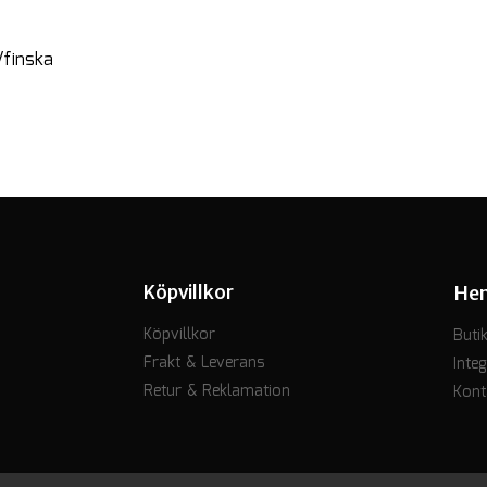
/finska
Köpvillkor
He
Köpvillkor
Buti
Frakt & Leverans
Integ
Retur & Reklamation
Kont