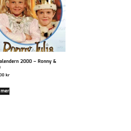
kalendern 2000 – Ronny &
a
,00
kr
 mer