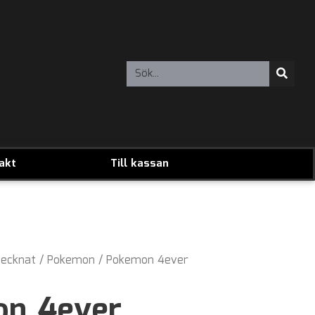
akt
Till kassan
ecknat
/
Pokemon
/ Pokemon 4ever
on 4ever