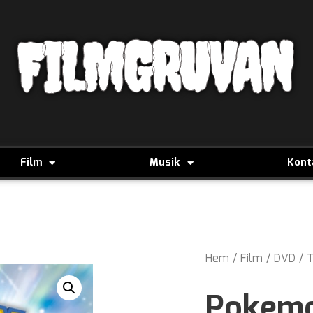
FILMGRUVAN
Film
Musik
Kont
Hem
/
Film
/
DVD
/
T
Pokem