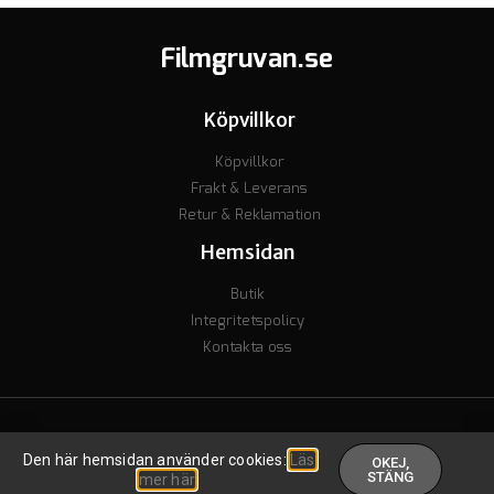
Filmgruvan.se
Köpvillkor
Köpvillkor
Frakt & Leverans
Retur & Reklamation
Hemsidan
Butik
Integritetspolicy
Kontakta oss
© Copyright 2023 - Org nr. 7106238277 - Godkänd för F-skatt
Den här hemsidan använder cookies:
Läs
OKEJ,
Skapad av inkomstguiden
.
STÄNG
mer här