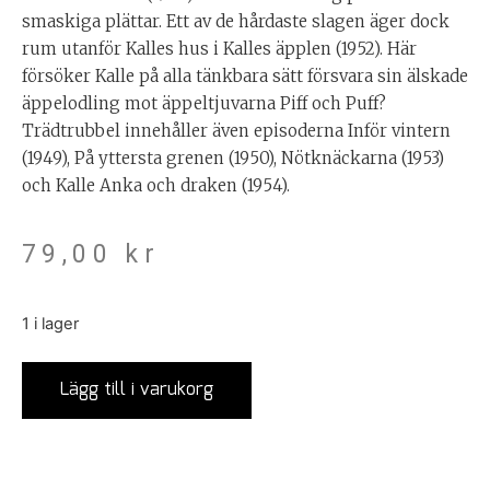
smaskiga plättar. Ett av de hårdaste slagen äger dock
rum utanför Kalles hus i Kalles äpplen (1952). Här
försöker Kalle på alla tänkbara sätt försvara sin älskade
äppelodling mot äppeltjuvarna Piff och Puff?
Trädtrubbel innehåller även episoderna Inför vintern
(1949), På yttersta grenen (1950), Nötknäckarna (1953)
och Kalle Anka och draken (1954).
79,00
kr
1 i lager
Lägg till i varukorg