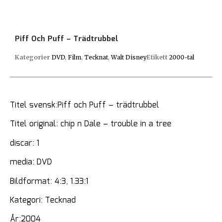
Piff Och Puff – Trädtrubbel
Kategorier
DVD
,
Film
,
Tecknat
,
Walt Disney
Etikett
2000-tal
Titel svensk:Piff och Puff – trädtrubbel
Titel original: chip n Dale – trouble in a tree
discar: 1
media: DVD
Bildformat: 4:3, 1.33:1
Kategori: Tecknad
År:2004