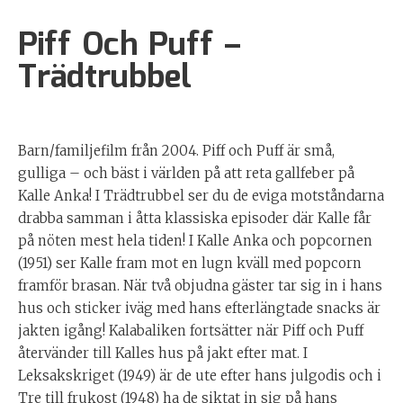
Piff Och Puff –
Trädtrubbel
Barn/familjefilm från 2004. Piff och Puff är små,
gulliga – och bäst i världen på att reta gallfeber på
Kalle Anka! I Trädtrubbel ser du de eviga motståndarna
drabba samman i åtta klassiska episoder där Kalle får
på nöten mest hela tiden! I Kalle Anka och popcornen
(1951) ser Kalle fram mot en lugn kväll med popcorn
framför brasan. När två objudna gäster tar sig in i hans
hus och sticker iväg med hans efterlängtade snacks är
jakten igång! Kalabaliken fortsätter när Piff och Puff
återvänder till Kalles hus på jakt efter mat. I
Leksakskriget (1949) är de ute efter hans julgodis och i
Tre till frukost (1948) ha de siktat in sig på hans