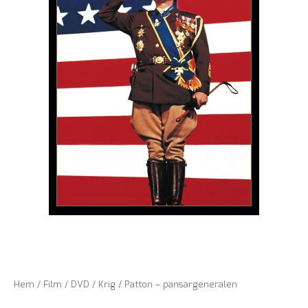
Hem
/
Film
/
DVD
/
Krig
/ Patton – pansargeneralen