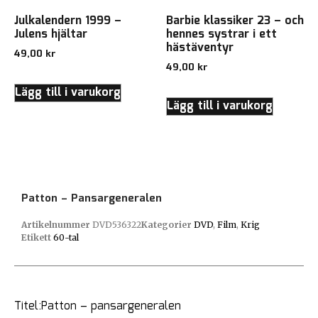
Julkalendern 1999 –
Barbie klassiker 23 – och
Julens hjältar
hennes systrar i ett
hästäventyr
49,00
kr
49,00
kr
Lägg till i varukorg
Lägg till i varukorg
Patton – Pansargeneralen
Artikelnummer
DVD536322
Kategorier
DVD
,
Film
,
Krig
Etikett
60-tal
Titel:Patton – pansargeneralen