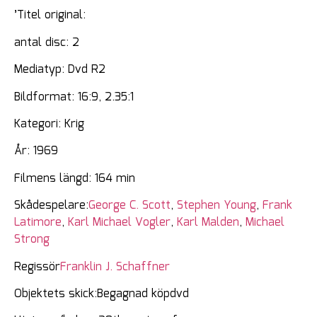
’Titel original:
antal disc: 2
Mediatyp: Dvd R2
Bildformat: 16:9, 2.35:1
Kategori: Krig
År: 1969
Filmens längd: 164 min
Skådespelare:
George C. Scott
,
Stephen Young
,
Frank
Latimore
,
Karl Michael Vogler
,
Karl Malden
,
Michael
Strong
Regissör
Franklin J. Schaffner
Objektets skick:Begagnad köpdvd