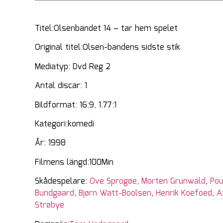
Titel:Olsenbandet 14 – tar hem spelet
Original titel:Olsen-bandens sidste stik
Mediatyp: Dvd Reg 2
Antal discar: 1
Bildformat: 16:9, 1.77:1
Kategori:komedi
År: 1998
Filmens längd:100Min
Skådespelare:
Ove Sprogøe
,
Morten Grunwald
,
Pou
Bundgaard
,
Bjørn Watt-Boolsen
,
Henrik Koefoed
,
A
Strøbye