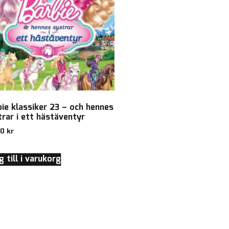
bie klassiker 23 – och hennes
trar i ett hästäventyr
00
kr
 till i varukorg