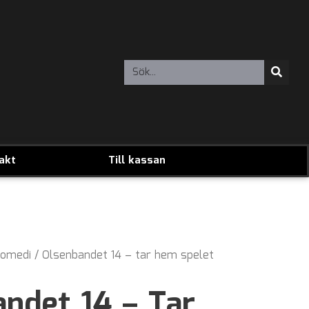
akt
Till kassan
omedi
/ Olsenbandet 14 – tar hem spelet
ndet 14 – Tar