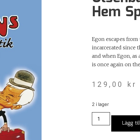
Hem Sp
Egon escapes from 
incarcerated since 
and when Egon, as a
is once again on th
129,00
kr
2 i lager
Lägg til