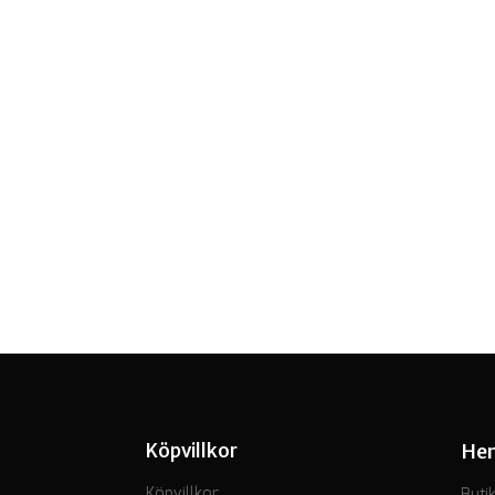
Köpvillkor
He
Köpvillkor