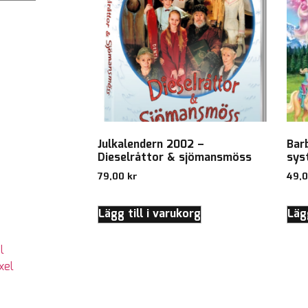
Julkalendern 2002 –
Bar
Dieselråttor & sjömansmöss
sys
79,00
kr
49,
Lägg till i varukorg
Lägg
l
xel