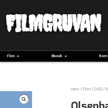
FILMGRUVAN
Film
Musik
Kont
Hem
/
Film
/
DVD
/
K
Olsenba