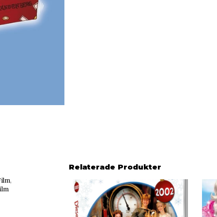
Relaterade Produkter
Film
,
ilm