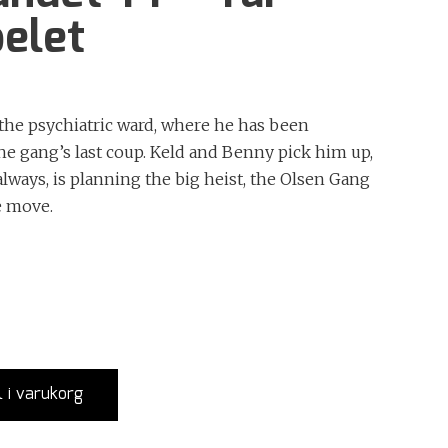
elet
the psychiatric ward, where he has been
the gang’s last coup. Keld and Benny pick him up,
lways, is planning the big heist, the Olsen Gang
e move.
l i varukorg