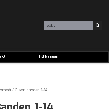
akt
Till kassan
omedi
/ Olsen banden 1-14
anden 1-14