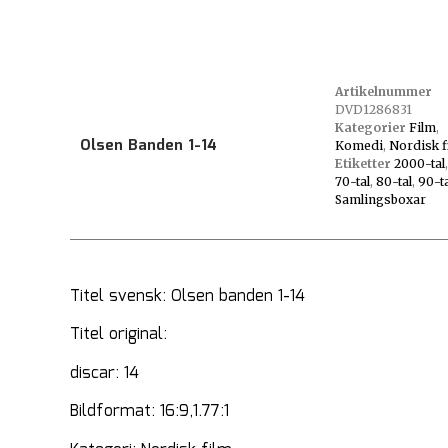
Artikelnummer
DVD1286831
Kategorier
Film
,
Olsen Banden 1-14
Komedi
,
Nordisk f
Etiketter
2000-tal
70-tal
,
80-tal
,
90-ta
Samlingsboxar
Titel svensk: Olsen banden 1-14
Titel original:
discar: 14
Bildformat: 16:9,1.77:1