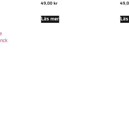
49,00
kr
49,
Läs mer
Läs
e
unck