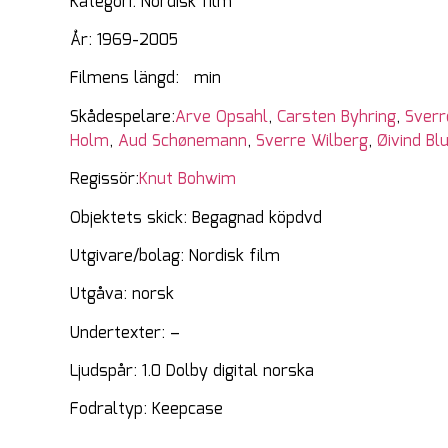
Kategori: Nordisk film
År: 1969-2005
Filmens längd: min
Skådespelare:
Arve Opsahl
,
Carsten Byhring
,
Sverr
Holm
,
Aud Schønemann
,
Sverre Wilberg
,
Øivind Bl
Regissör:
Knut Bohwim
Objektets skick: Begagnad köpdvd
Utgivare/bolag: Nordisk film
Utgåva: norsk
Undertexter: –
Ljudspår: 1.0 Dolby digital norska
Fodraltyp: Keepcase