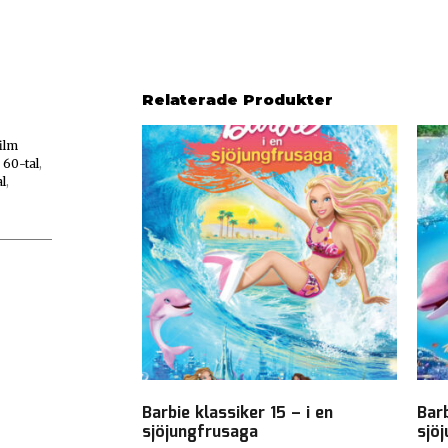
Relaterade Produkter
ilm
,
60-tal
,
l
,
Barbie klassiker 15 – i en
Barb
sjöjungfrusaga
sjö