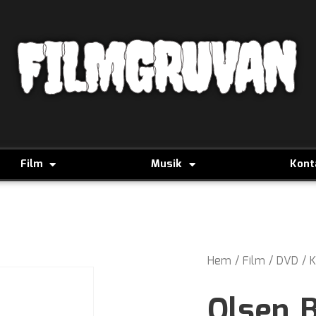
FILMGRUVAN
Film
Musik
Kont
Hem
/
Film
/
DVD
/
K
Olsen B