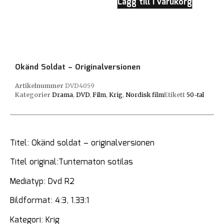
Lägg till i varukorg
Okänd Soldat – Originalversionen
Artikelnummer
DVD4059
Kategorier
Drama
,
DVD
,
Film
,
Krig
,
Nordisk film
Etikett
50-tal
Titel: Okänd soldat – originalversionen
Titel original:Tuntematon sotilas
Mediatyp: Dvd R2
Bildformat: 4:3, 1.33:1
Kategori: Krig