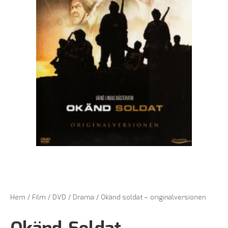
Hem
/
Film
/
DVD
/
Drama
/ Okänd soldat – originalversionen