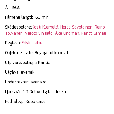
År: 1955
Filmens längd: 168 min
Skådespelare:
Kosti Klemelä
,
Heikki Savolainen
,
Reino
Tolvanen
,
Veikko Sinisalo
,
Åke Lindman
,
Pentti Siimes
Regissör
Edvin Laine
Objektets skick:Begagnad köpdvd
Utgivare/bolag: atlantic
Utgåva: svensk
Undertexter: svenska
Ljudspår: 1.0 Dolby digital finska
Fodraltyp: Keep Case