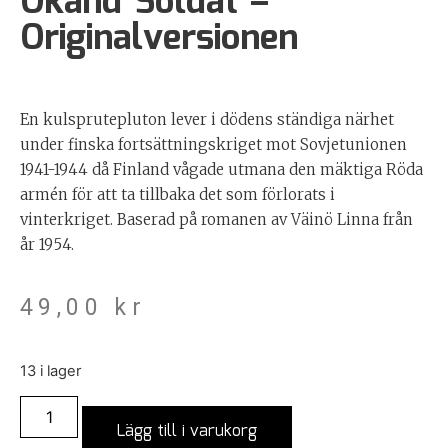
Okänd Soldat –
Originalversionen
En kulsprutepluton lever i dödens ständiga närhet
under finska fortsättningskriget mot Sovjetunionen
1941-1944 då Finland vågade utmana den mäktiga Röda
armén för att ta tillbaka det som förlorats i
vinterkriget. Baserad på romanen av Väinö Linna från
år 1954.
49,00
kr
13 i lager
Lägg till i varukorg