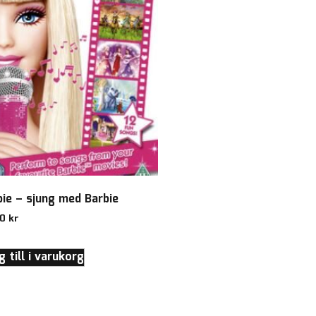
bie – sjung med Barbie
00
kr
 till i varukorg