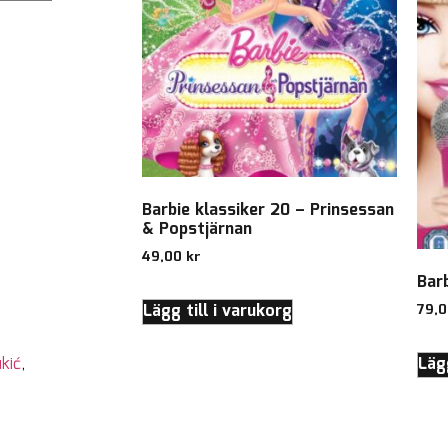
Barbie klassiker 20 – Prinsessan
& Popstjärnan
49,00
kr
Bar
Lägg till i varukorg
79,
Lägg
kić
,