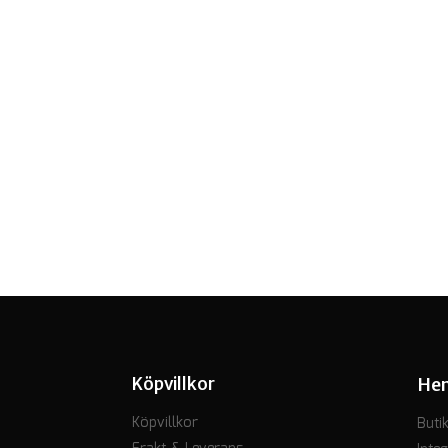
Köpvillkor
He
Köpvillkor
Buti