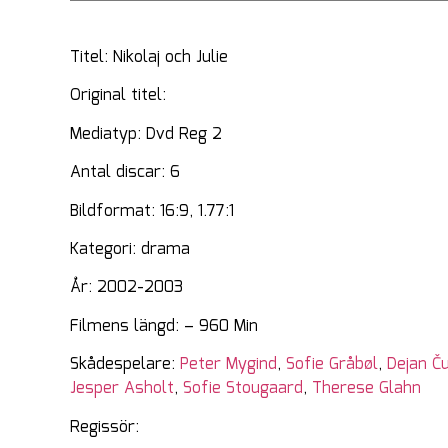
Titel: Nikolaj och Julie
Original titel:
Mediatyp: Dvd Reg 2
Antal discar: 6
Bildformat: 16:9, 1.77:1
Kategori: drama
År: 2002-2003
Filmens längd: – 960 Min
Skådespelare:
Peter Mygind
,
Sofie Gråbøl
,
Dejan Ču
Jesper Asholt
,
Sofie Stougaard
,
Therese Glahn
Regissör: