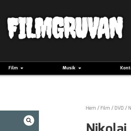
FILMGRUVAN
Film
Musik
Kont
Hem
/
Film
/
DVD
/
N
Nikolaj