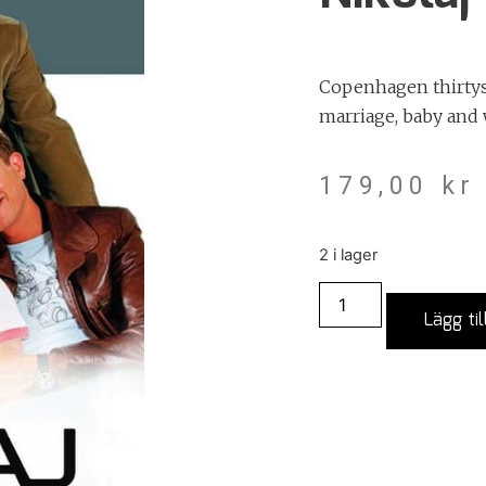
Copenhagen thirtys
marriage, baby and w
179,00
kr
2 i lager
Lägg til