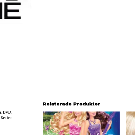
Relaterade Produkter
a
,
DVD
,
,
Serier