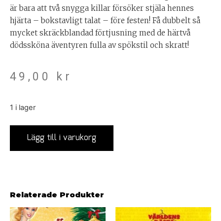
är bara att två snygga killar försöker stjäla hennes
hjärta – bokstavligt talat – före festen! Få dubbelt så
mycket skräckblandad förtjusning med de härtvå
dödssköna äventyren fulla av spökstil och skratt!
49,00
kr
1 i lager
Lägg till i varukorg
Relaterade Produkter