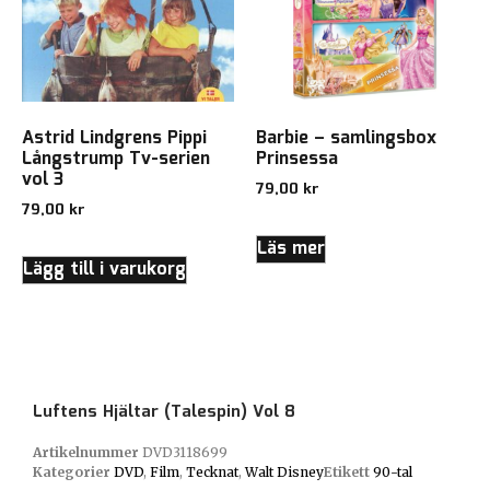
Astrid Lindgrens Pippi
Barbie – samlingsbox
Långstrump Tv-serien
Prinsessa
vol 3
79,00
kr
79,00
kr
Läs mer
Lägg till i varukorg
Luftens Hjältar (Talespin) Vol 8
Artikelnummer
DVD3118699
Kategorier
DVD
,
Film
,
Tecknat
,
Walt Disney
Etikett
90-tal