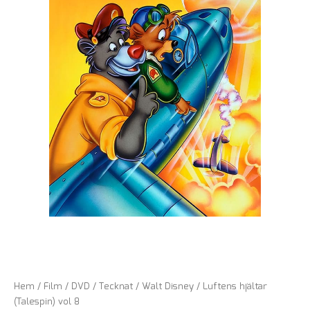
Hem
/
Film
/
DVD
/
Tecknat
/
Walt Disney
/ Luftens hjältar
(Talespin) vol 8