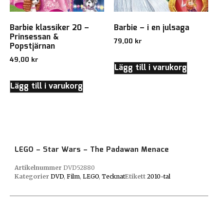
Barbie klassiker 20 –
Barbie – i en julsaga
Prinsessan &
79,00
kr
Popstjärnan
49,00
kr
Lägg till i varukorg
Lägg till i varukorg
LEGO – Star Wars – The Padawan Menace
Artikelnummer
DVD52880
Kategorier
DVD
,
Film
,
LEGO
,
Tecknat
Etikett
2010-tal