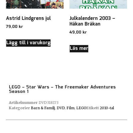
Astrid Lindgrens jul
Julkalendern 2003 –
Håkan Bråkan
79,00
kr
49,00
kr
Lägg till i varukorg
Läs mer
LEGO – Star Wars – The Freemaker Adventures
Season 1
Artikelnummer
DVD318173
Kategorier
Barn & Familj
,
DVD
,
Film
,
LEGO
Etikett
2010-tal