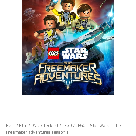
Hem
/
Film
/
DVD
/
Tecknat
/
LEGO
/ LEGO – Star Wars – The
Freemaker adventures season 1