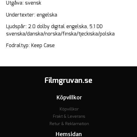
Utgåva: svensk
Undertexter: engelska
Ljudspår: 2.0 dolby digital engelska, 5.1 DD
svenska/danska/norska/finska/tjeckiska/polska
Fodraltyp: Keep Case
Filmgruvan.se
Köpvillkor
Köpvillkor
Frakt & Leverans
Retur & Reklamation
Hemsidan