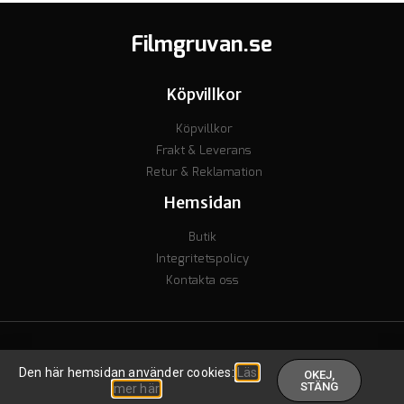
Filmgruvan.se
Köpvillkor
Köpvillkor
Frakt & Leverans
Retur & Reklamation
Hemsidan
Butik
Integritetspolicy
Kontakta oss
© Copyright 2023 - Org nr. 7106238277 - Godkänd för F-skatt
Den här hemsidan använder cookies:
Läs
OKEJ,
Skapad av inkomstguiden
.
STÄNG
mer här