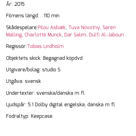
År: 2015
Filmens längd: 110 min
Skådespelare:
Pilou Asbæk
,
Tuva Novotny
,
Søren
Malling
,
Charlotte Munck
,
Dar Salim
,
Dulfi Al-Jabouri
Regissör:
Tobias Lindholm
Objektets skick: Begagnad köpdvd
Utgivare/bolag: studio S
Utgåva: svensk
Undertexter: svenska/danska m fl
Ljudspår: 5.1 Dolby digital engelska, danska m fl
Fodraltyp: Keepcase