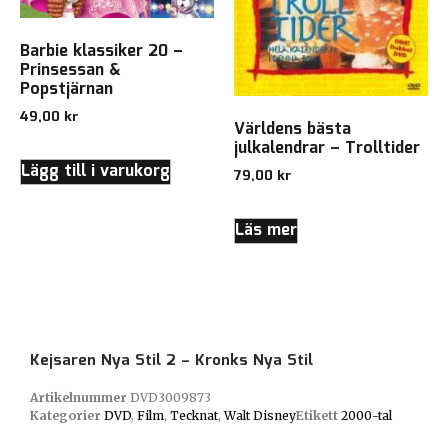
Barbie klassiker 20 –
Prinsessan &
Popstjärnan
49,00
kr
Världens bästa
julkalendrar – Trolltider
Lägg till i varukorg
79,00
kr
Läs mer
Kejsaren Nya Stil 2 – Kronks Nya Stil
Artikelnummer
DVD3009873
Kategorier
DVD
,
Film
,
Tecknat
,
Walt Disney
Etikett
2000-tal