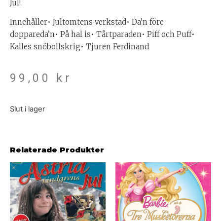
Jul!
Innehåller• Jultomtens verkstad• Da’n före
doppareda’n• På hal is• Tårtparaden• Piff och Puff•
Kalles snöbollskrig• Tjuren Ferdinand
99,00
kr
Slut i lager
Relaterade Produkter