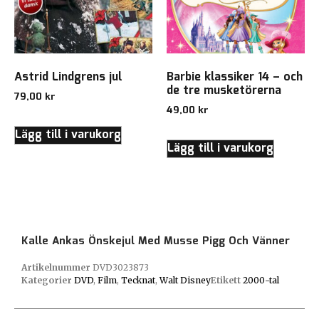
Astrid Lindgrens jul
Barbie klassiker 14 – och
de tre musketörerna
79,00
kr
49,00
kr
Lägg till i varukorg
Lägg till i varukorg
Kalle Ankas Önskejul Med Musse Pigg Och Vänner
Artikelnummer
DVD3023873
Kategorier
DVD
,
Film
,
Tecknat
,
Walt Disney
Etikett
2000-tal