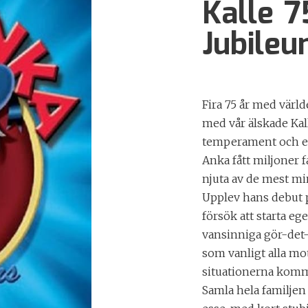
Kalle 7
Jubile
Fira 75 år med värld
med vår älskade Kall
temperament och ett
Anka fått miljoner 
njuta av de mest mi
Upplev hans debut p
försök att starta eg
vansinniga gör-det-
som vanligt alla mo
situationerna kommer 
Samla hela familjen 