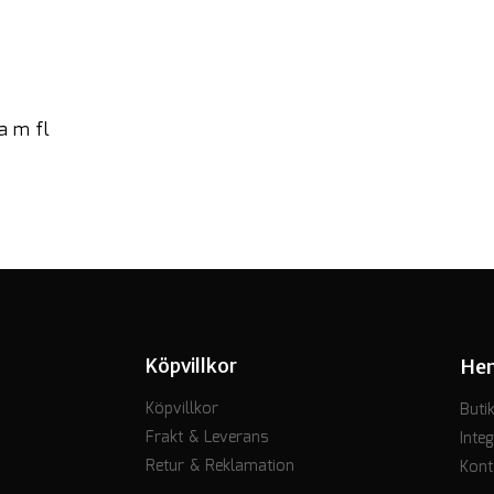
a m fl
Köpvillkor
He
Köpvillkor
Buti
Frakt & Leverans
Integ
Retur & Reklamation
Kont