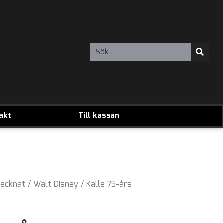
akt
Till kassan
ecknat
/
Walt Disney
/ Kalle 75-års