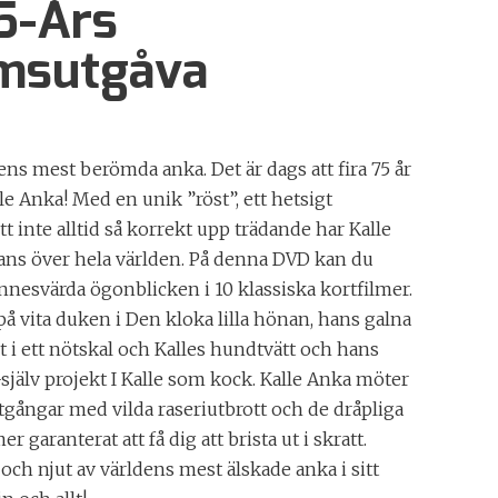
5-Års
umsutgåva
ens mest berömda anka. Det är dags att fira 75 år
e Anka! Med en unik ”röst”, ett hetsigt
 inte alltid så korrekt upp trädande har Kalle
fans över hela världen. På denna DVD kan du
nnesvärda ögonblicken i 10 klassiska kortfilmer.
å vita duken i Den kloka lilla hönan, hans galna
et i ett nötskal och Kalles hundtvätt och hans
själv projekt I Kalle som kock. Kalle Anka möter
tgångar med vilda raseriutbrott och de dråpliga
garanterat att få dig att brista ut i skratt.
och njut av världens mest älskade anka i sitt