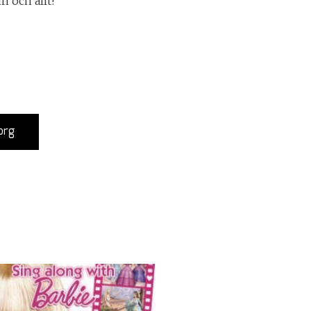
n och allt!
org