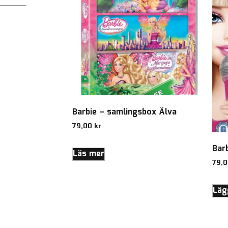
Barbie – samlingsbox Älva
79,00
kr
Bar
Läs mer
79,
Lägg