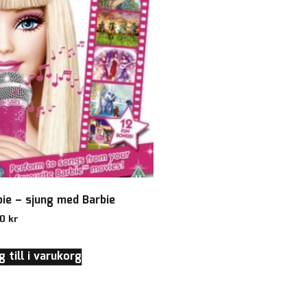
bie – sjung med Barbie
00
kr
 till i varukorg