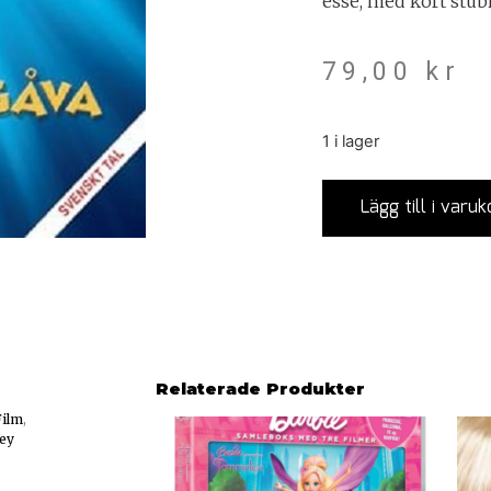
esse, med kort stubi
79,00
kr
1 i lager
Lägg till i varuk
Relaterade Produkter
Film
,
ey