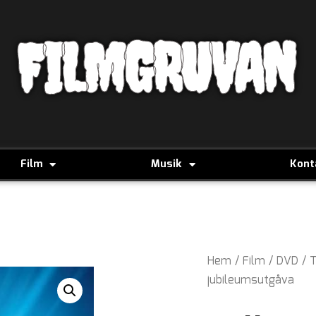
FILMGRUVAN
Film
Musik
Kont
Hem
/
Film
/
DVD
/
T
jubileumsutgåva