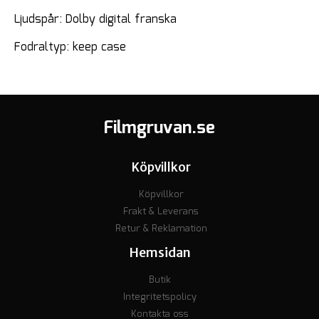
Ljudspår: Dolby digital franska
Fodraltyp: keep case
Filmgruvan.se
Köpvillkor
Köpvillkor
Frakt & Leverans
Retur & Reklamation
Hemsidan
Butik
Integritetspolicy
Kontakta oss