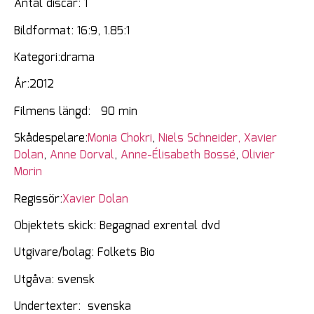
Antal discar: 1
Bildformat: 16:9, 1.85:1
Kategori:drama
År:2012
Filmens längd: 90 min
Skådespelare:
Monia Chokri
,
Niels Schneider,
Xavier
Dolan
,
Anne Dorval
,
Anne-Élisabeth Bossé
,
Olivier
Morin
Regissör:
Xavier Dolan
Objektets skick: Begagnad exrental dvd
Utgivare/bolag: Folkets Bio
Utgåva: svensk
Undertexter: svenska