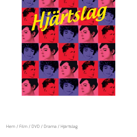
Hem
/
Film
/
DVD
/
Drama
/ Hjärtslag