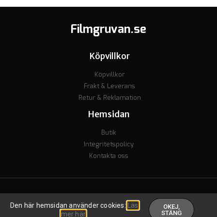
Filmgruvan.se
Köpvillkor
Köpvillkor
Frakt & Leverans
Retur & Reklamation
Hemsidan
Butik
Integritetspolicy
Kontakta oss
© Copyright 2023 - Org nr. 7106238277 - Godkänd för F-skatt
Den här hemsidan använder cookies:
Läs
OKEJ,
Skapad av inkomstguiden
.
STÄNG
mer här