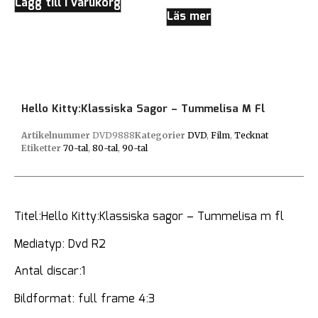
Lägg till i varukorg
Läs mer
Hello Kitty:Klassiska Sagor – Tummelisa M Fl
Artikelnummer
DVD9888
Kategorier
DVD
,
Film
,
Tecknat
Etiketter
70-tal
,
80-tal
,
90-tal
Titel:Hello Kitty:Klassiska sagor – Tummelisa m fl
Mediatyp: Dvd R2
Antal discar:1
Bildformat: full frame 4:3