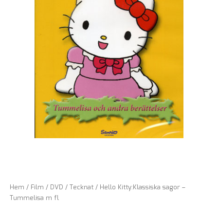
Hem
/
Film
/
DVD
/
Tecknat
/ Hello Kitty:Klassiska sagor –
Tummelisa m fl