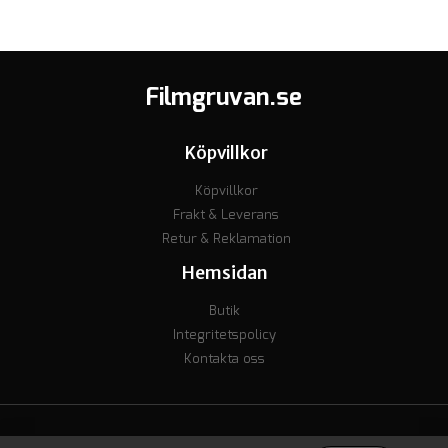
Filmgruvan.se
Köpvillkor
Köpvillkor
Frakt & Leverans
Retur & Reklamation
Hemsidan
Butik
Integritetspolicy
Kontakta oss
© Copyright 2023 - Org nr. 7106238277 - Godkänd för F-skatt