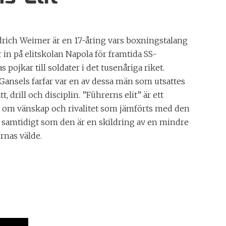
drich Weimer är en 17-åring vars boxningstalang
in på elitskolan Napola för framtida SS-
as pojkar till soldater i det tusenåriga riket.
ansels farfar var en av dessa män som utsattes
tt, drill och disciplin. ”Führerns elit” är ett
 om vänskap och rivalitet som jämförts med den
 samtidigt som den är en skildring av en mindre
rnas välde.