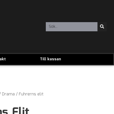
akt
Till kassan
/
Drama
/ Fuhrerns elit
s Elit