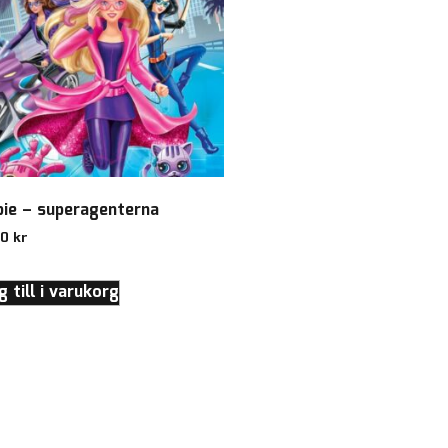
bie – superagenterna
00
kr
 till i varukorg