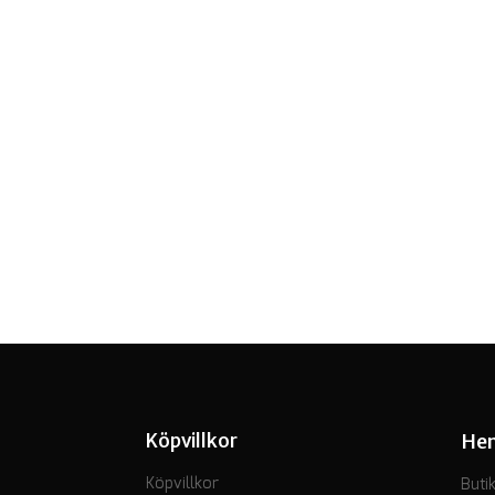
Köpvillkor
He
Köpvillkor
Buti