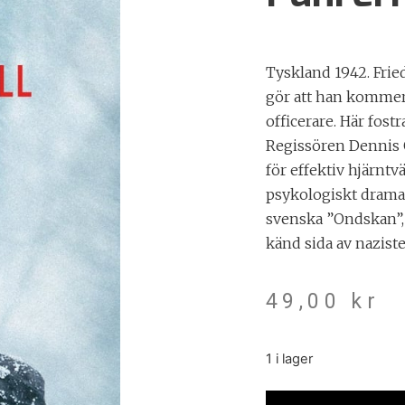
Tyskland 1942. Frie
gör att han kommer 
officerare. Här fostr
Regissören Dennis G
för effektiv hjärntvä
psykologiskt drama
svenska ”Ondskan”,
känd sida av naziste
49,00
kr
1 i lager