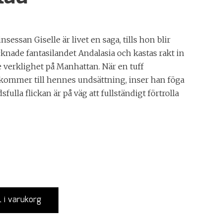
sessan Giselle är livet en saga, tills hon blir
cknade fantasilandet Andalasia och kastas rakt in
e verklighet på Manhattan. När en tuff
kommer till hennes undsättning, inser han föga
sfulla flickan är på väg att fullständigt förtrolla
l i varukorg