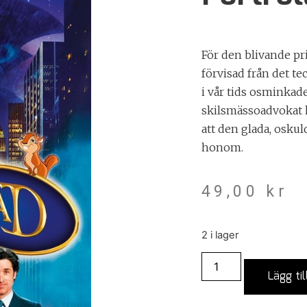
För den blivande prin
förvisad från det te
i vår tids osminkad
skilsmässoadvokat 
att den glada, oskuld
honom.
49,00
kr
2 i lager
Lägg til