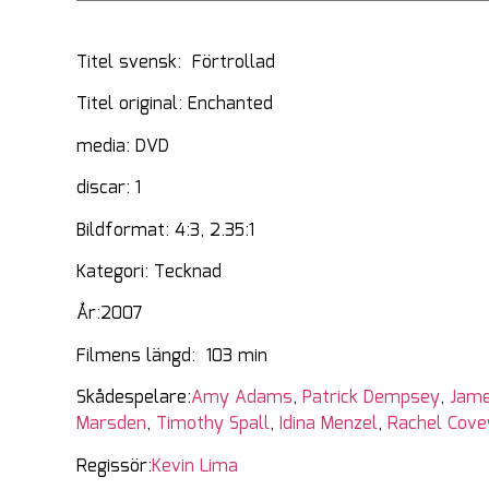
Titel svensk: Förtrollad
Titel original: Enchanted
media: DVD
discar: 1
Bildformat: 4:3, 2.35:1
Kategori: Tecknad
År:2007
Filmens längd: 103 min
Skådespelare:
Amy Adams
,
Patrick Dempsey
,
Jam
Marsden
,
Timothy Spall
,
Idina Menzel
,
Rachel Cove
Regissör:
Kevin Lima