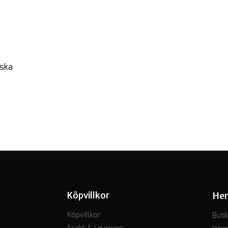
rska
Köpvillkor
He
Köpvillkor
Buti