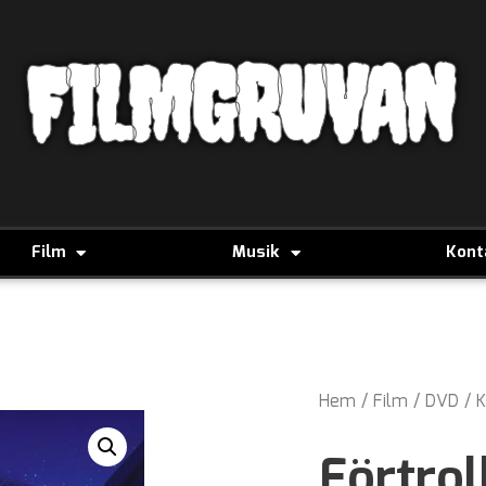
FILMGRUVAN
Film
Musik
Kont
Hem
/
Film
/
DVD
/
K
Förtrol