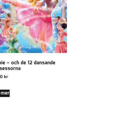
bie – och de 12 dansande
nsessorna
00
kr
 mer