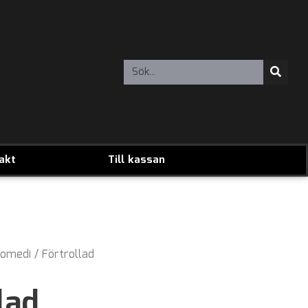
akt
Till kassan
omedi
/ Förtrollad
lad