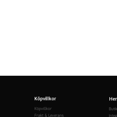
Köpvillkor
He
Köpvillkor
Buti
Frakt & Leverans
Integ