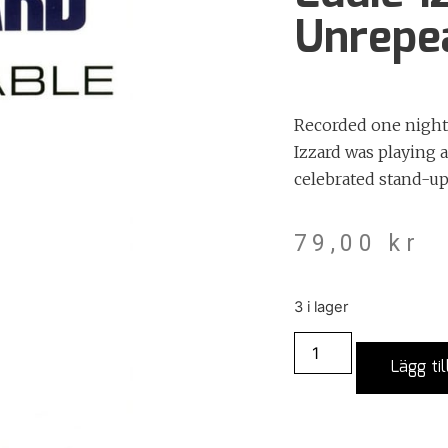
Unrepe
Recorded one night 
Izzard was playing 
celebrated stand-u
79,00
kr
3 i lager
Lägg til