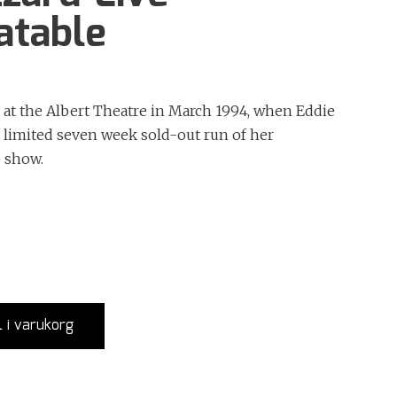
atable
at the Albert Theatre in March 1994, when Eddie
a limited seven week sold-out run of her
p show.
l i varukorg