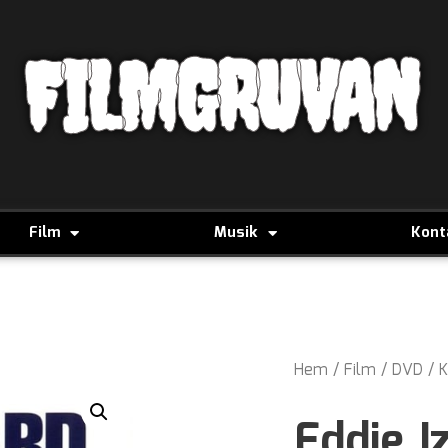
FILMGRUVAN
Film
Musik
Kont
Hem
/
Film
/
DVD
/
K
Eddie I