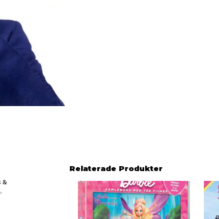
Relaterade Produkter
s &
m
,