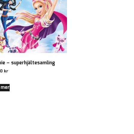
bie – superhjältesamling
00
kr
 mer