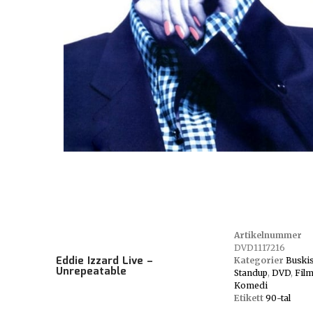
Artikelnummer
DVD1117216
Eddie Izzard Live –
Kategorier
Buski
Unrepeatable
Standup
,
DVD
,
Fil
Komedi
Etikett
90-tal